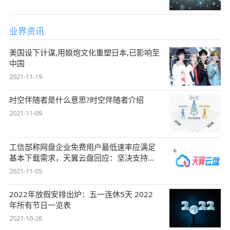
业界资讯
美国设下计谋,用娘炮文化重塑日本,已影响至
中国
2021-11-19
时空伴随者是什么意思?时空伴随者介绍
2021-11-09
工信部称网盘企业免费用户最低速率应满足
基本下载需求，天翼云盘回应：坚决支持，
始终
2021-11-05
2022年放假安排出炉：五一连休5天 2022
年所有节日一览表
2021-10-26