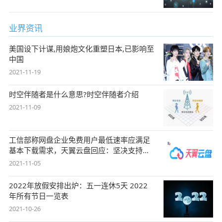
业界资讯
美国设下计谋,用娘炮文化重塑日本,已影响至
中国
2021-11-19
时空伴随者是什么意思?时空伴随者介绍
2021-11-09
工信部称网盘企业免费用户最低速率应满足
基本下载需求，天翼云盘回应：坚决支持，
始终
2021-11-05
2022年放假安排出炉：五一连休5天 2022
年所有节日一览表
2021-10-26