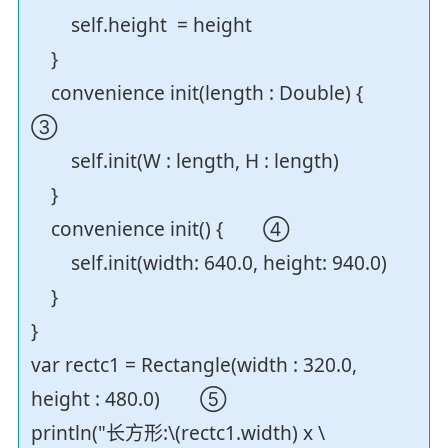
self.height = height
}
convenience init(length : Double) {
③
self.init(W : length, H : length)
}
convenience init() { ④
self.init(width: 640.0, height: 940.0)
}
}
var rectc1 = Rectangle(width : 320.0,
height : 480.0) ⑤
println("长方形:\(rectc1.width) x \