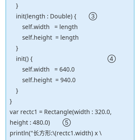
}
init(length : Double) { ③
self.width = length
self.height = length
}
init() { ④
self.width = 640.0
self.height = 940.0
}
}
var rectc1 = Rectangle(width : 320.0,
height : 480.0) ⑤
println("长方形:\(rectc1.width) x \