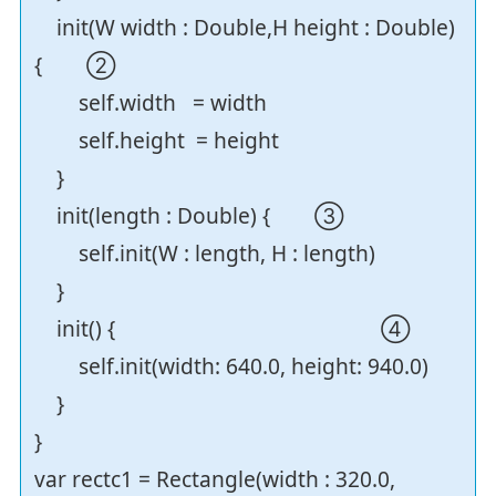
init(W width : Double,H height : Double)
{ ②
self.width = width
self.height = height
}
init(length : Double) { ③
self.init(W : length, H : length)
}
init() { ④
self.init(width: 640.0, height: 940.0)
}
}
var rectc1 = Rectangle(width : 320.0,