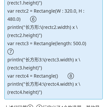
(rectc1.height)")
var rectc2 = Rectangle(W : 320.0, H :
480.0) ⑥
println("长方形:\(rectc2.width) x \
(rectc2.height)")
var rectc3 = Rectangle(length: 500.0)
⑦
println("长方形3:\(rectc3.width) x \
(rectc3.height)")
var rectc4 = Rectangle() ⑧
println("长方形4:\(rectc4.width) x \
(rectc4.height)")