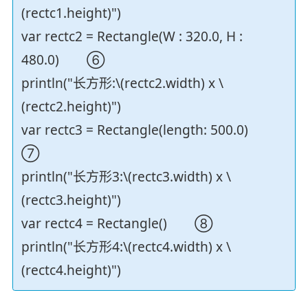
(rectc1.height)")
var rectc2 = Rectangle(W : 320.0, H :
480.0) ⑥
println("长方形:\(rectc2.width) x \
(rectc2.height)")
var rectc3 = Rectangle(length: 500.0)
⑦
println("长方形3:\(rectc3.width) x \
(rectc3.height)")
var rectc4 = Rectangle() ⑧
println("长方形4:\(rectc4.width) x \
(rectc4.height)")