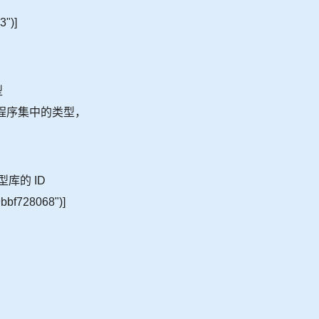
3")]
型
问此程序集中的类型，
型库的 ID
bbf728068")]