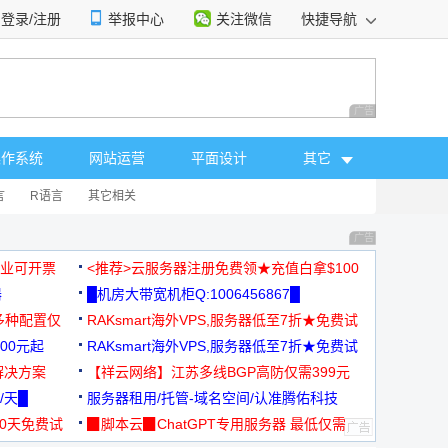
登录/注册
举报中心
关注微信
快捷导航
性选择
广告 商业广告，理
操作系统
网站运营
平面设计
其它
言
R语言
其它相关
广告 商业广告，理
，企业可开票
<推荐>云服务器注册免费领★充值白拿$100
器
█机房大带宽机柜Q:1006456867█
多种配置仅
RAKsmart海外VPS,服务器低至7折★免费试
00元起
用★
RAKsmart海外VPS,服务器低至7折★免费试
解决方案
用★
【祥云网络】江苏多线BGP高防仅需399元
/天█
服务器租用/托管-域名空间/认准腾佑科技
30天免费试
▉脚本云▉ChatGPT专用服务器 最低仅需