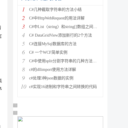
1
C#几种截取字符串的方法小结
2
C#中HttpWebRequest的用法详解
3
C#中List〈string〉和string[]数组之间的相
清
4
C# DataGridView添加新行的2个方法
言
5
C#连接MySql数据库的方法
6
C# 一个WCF简单实例
7
C#中使用split分割字符串的几种方法小结
8
c#的dllimport使用方法详解
9
c#处理3种json数据的实例
集
10
c#实现16进制和字符串之间转换的代码
予
广告 商业广告，理性选择
广告 商业广告，理性选择
l