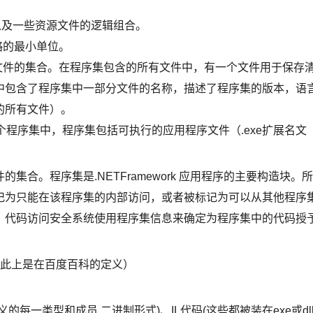
块，以及一些资源文件的逻辑组合。
略的最小单位。
文件的集合。在程序集包含的所有文件中，有一个文件用于保存
中包含了程序集中一部分文件的名称，描述了程序集的版本，语
的所有文件）。
个程序集中，程序集包括可执行的应用程序文件（.exe扩展名文
合。程序集是.NETFramework 应用程序的主要构造块。所
记为只能在该程序集的内部访问，或者被标记为可以从其他程序
。代码访问安全系统使用程序集信息来确定为程序集中的代码授
分。（此上是在百度百科的定义）
每一类型和成员,二进制形式)、IL代码(这些都被装在exe或dl