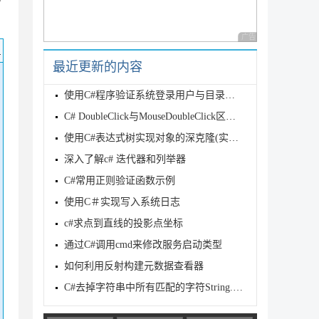
广告 商业广告，理性
码
最近更新的内容
使用C#程序验证系统登录用户与目录权限
C# DoubleClick与MouseDoubleClick区别，双击事件
使用C#表达式树实现对象的深克隆(实例详解)
深入了解c# 迭代器和列举器
C#常用正则验证函数示例
使用C＃实现写入系统日志
c#求点到直线的投影点坐标
通过C#调用cmd来修改服务启动类型
如何利用反射构建元数据查看器
C#去掉字符串中所有匹配的字符String.Replace方法