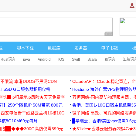
广告 商业广告，理
栏
脚本下载
数据库
服务器
电子书籍
Rust语言
java
Android
IOS
Swift
Scala
易语言
汇编语
 不限流 本港DDOS不黑洞CDN
ClaudeAPI：Claude稳定直连
G1TSSD G口服务器租用仅需
Hostia.io 海外自营VPS物理服务
可免费测试
址查询▉ip归属地ip风险★天天免费查
万恒网络-国内高防物理服务器，
】250个随机IP 50M带宽 800元
99元/月起
香港、美国1-10G口宿主机低至35
-西安电信骨干线路云主机16核16G
微子网络 高效、可靠的网络服务
核8G10M69元每月
█华瑞云：香港/美国vps仅需0.6元
络██◆◆◆300G高防仅需599元
★31idc★香港云服务器2核4G★