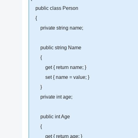
public class Person
{
private string name;
public string Name
{
get { return name; }
set { name = value; }
}
private int age;
public int Age
{
get { return age; }