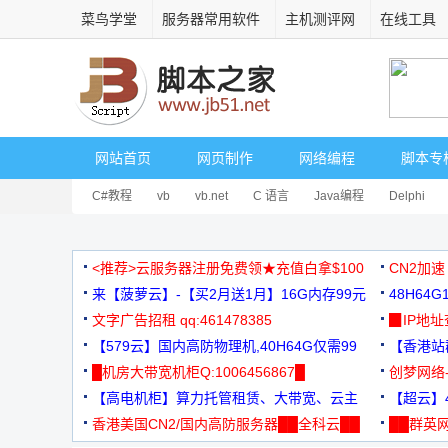
菜鸟学堂
服务器常用软件
主机测评网
在线工具
网站首页
网页制作
网络编程
脚本专
C#教程
vb
vb.net
C 语言
Java编程
Delphi
<推荐>云服务器注册免费领★充值白拿$100
CN2加速
来【菠萝云】-【买2月送1月】16G内存99元
48H64
文字广告招租 qq:461478385
3000+
▉IP地
【579云】国内高防物理机,40H64G仅需99
【香港站群
元
█机房大带宽机柜Q:1006456867█
创梦网络
【高电机柜】算力托管租赁、大带宽、云主
88元/月
【超云】4
机
香港美国CN2/国内高防服务器██全科云██
██群英网