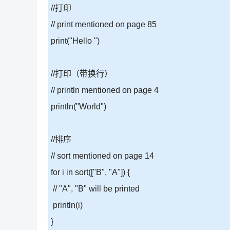
//打印
// print mentioned on page 85
print("Hello ")
//打印（带换行）
// println mentioned on page 4
println("World")
//排序
// sort mentioned on page 14
for i in sort(["B", "A"]) {
// "A", "B" will be printed
println(i)
}