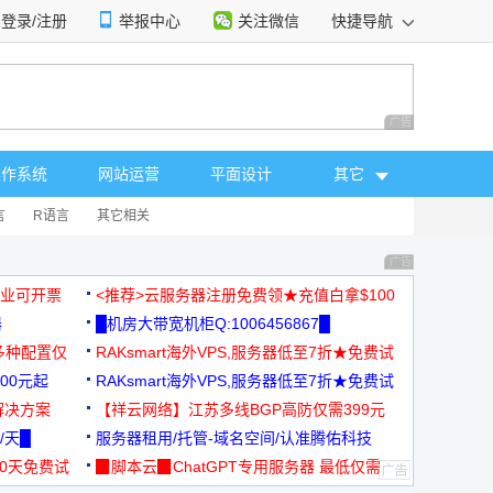
登录/注册
举报中心
关注微信
快捷导航
性选择
广告 商业广告，理
操作系统
网站运营
平面设计
其它
言
R语言
其它相关
广告 商业广告，理
，企业可开票
<推荐>云服务器注册免费领★充值白拿$100
器
█机房大带宽机柜Q:1006456867█
多种配置仅
RAKsmart海外VPS,服务器低至7折★免费试
00元起
用★
RAKsmart海外VPS,服务器低至7折★免费试
解决方案
用★
【祥云网络】江苏多线BGP高防仅需399元
/天█
服务器租用/托管-域名空间/认准腾佑科技
30天免费试
▉脚本云▉ChatGPT专用服务器 最低仅需