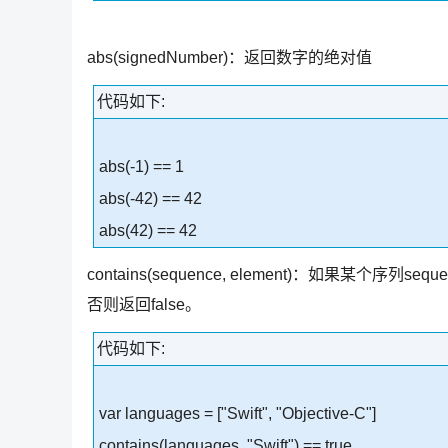
abs(signedNumber)：返回数字的绝对值
代码如下:
abs(-1) == 1
abs(-42) == 42
abs(42) == 42
contains(sequence, element)：如果某个序
否则返回false。
代码如下:
var languages = ["Swift", "Objective-C"]
contains(languages, "Swift") == true