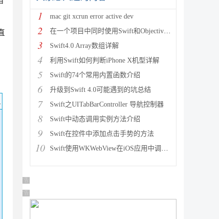
档
1
mac git xcrun error active dev
2
在一个项目中同时使用Swift和Objective-C代码混
直
3
Swift4.0 Array数组详解
4
利用Swift如何判断iPhone X机型详解
5
Swift的74个常用内置函数介绍
6
升级到Swift 4.0可能遇到的坑总结
码
7
Swift之UITabBarController 导航控制器
8
Swift中动态调用实例方法介绍
9
Swift在控件中添加点击手势的方法
10
Swift使用WKWebView在iOS应用中调用Web的方
广告 商业广告，理性选择
广告 商业广告，理性选择