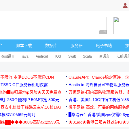
广告 商业广告，理
栏
脚本下载
数据库
服务器
电子书籍
Rust语言
java
Android
IOS
Swift
Scala
易语言
汇编语
 不限流 本港DDOS不黑洞CDN
ClaudeAPI：Claude稳定直连
G1TSSD G口服务器租用仅需
Hostia.io 海外自营VPS物理服务
可免费测试
址查询▉ip归属地ip风险★天天免费查
万恒网络-国内高防物理服务器，
】250个随机IP 50M带宽 800元
99元/月起
香港、美国1-10G口宿主机低至35
-西安电信骨干线路云主机16核16G
微子网络 高效、可靠的网络服务
核8G10M69元每月
█华瑞云：香港/美国vps仅需0.6元
络██◆◆◆300G高防仅需599元
★31idc★香港云服务器2核4G★