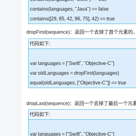
contains(languages, "Java") == false
contains([29, 85, 42, 96, 75], 42) == true
dropFirst(sequence)：返回一个去掉了首
代码如下:
var languages = ["Swift", "Objective-C"]
var oldLanguages = dropFirst(languages)
equal(oldLanguages, ["Objective-C"]) == true
dropLast(sequence)：返回一个去掉了最
代码如下:
var languages = ["Swift", "Objective-C"]