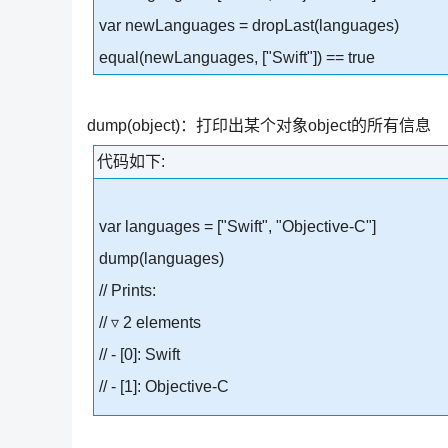
var newLanguages = dropLast(languages)
equal(newLanguages, ["Swift"]) == true
dump(object)：打印出某个对象object的所有信息
代码如下:
var languages = ["Swift", "Objective-C"]
dump(languages)
// Prints:
// ▿ 2 elements
// - [0]: Swift
// - [1]: Objective-C