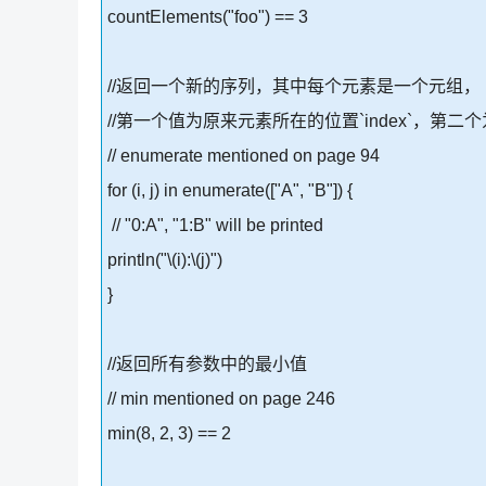
countElements("foo") == 3
//返回一个新的序列，其中每个元素是一个元组，
//第一个值为原来元素所在的位置`index`，第
// enumerate mentioned on page 94
for (i, j) in enumerate(["A", "B"]) {
// "0:A", "1:B" will be printed
println("\(i):\(j)")
}
//返回所有参数中的最小值
// min mentioned on page 246
min(8, 2, 3) == 2