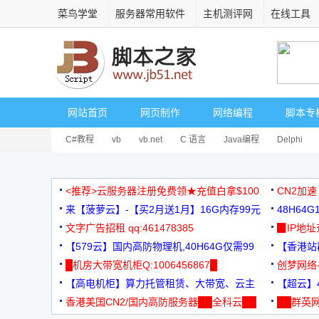
菜鸟学堂
服务器常用软件
主机测评网
在线工具
网站首页
网页制作
网络编程
脚本专
C#教程
vb
vb.net
C 语言
Java编程
Delphi
<推荐>云服务器注册免费领★充值白拿$100
CN2加速
来【菠萝云】-【买2月送1月】16G内存99元
48H64
文字广告招租 qq:461478385
3000+
▉IP地
【579云】国内高防物理机,40H64G仅需99
【香港站群
元
█机房大带宽机柜Q:1006456867█
创梦网络
【高电机柜】算力托管租赁、大带宽、云主
88元/月
【超云】4
机
香港美国CN2/国内高防服务器██全科云██
██群英网