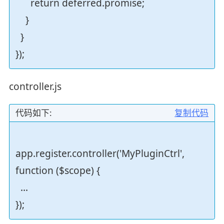
return deferred.promise;
}
}
});
controller.js
代码如下:
复制代码
app.register.controller('MyPluginCtrl',
function ($scope) {
...
});