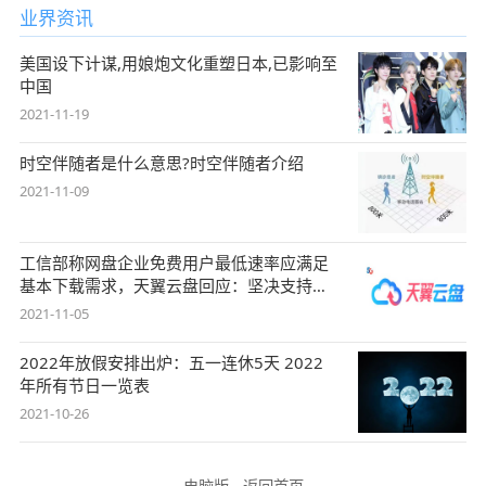
业界资讯
美国设下计谋,用娘炮文化重塑日本,已影响至
中国
2021-11-19
时空伴随者是什么意思?时空伴随者介绍
2021-11-09
工信部称网盘企业免费用户最低速率应满足
基本下载需求，天翼云盘回应：坚决支持，
始终
2021-11-05
2022年放假安排出炉：五一连休5天 2022
年所有节日一览表
2021-10-26