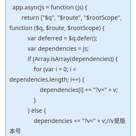
app.asyncjs = function (js) {
return ["$q", "$route", "$rootScope",
function ($q, $route, $rootScope) {
var deferred = $q.defer();
var dependencies = js;
if (Array.isArray(dependencies)) {
for (var i = 0; i <
dependencies.length; i++) {
dependencies[i] += "?v=" + v;
}
} else {
dependencies += "?v=" + v;//v是版
本号