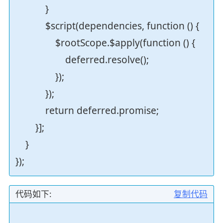
}
$script(dependencies, function () {
$rootScope.$apply(function () {
deferred.resolve();
});
});
return deferred.promise;
}];
}
});
代码如下:
复制代码