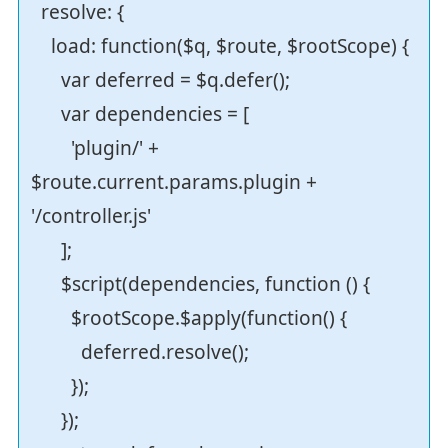
resolve: {
load: function($q, $route, $rootScope) {
var deferred = $q.defer();
var dependencies = [
'plugin/' +
$route.current.params.plugin +
'/controller.js'
];
$script(dependencies, function () {
$rootScope.$apply(function() {
deferred.resolve();
});
});