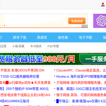
广告 商业广告，理
栏
脚本下载
数据库
服务器
电子书籍
储过程
小偷/采集
木马相关
FSO专题
 不限流 本港DDOS不黑洞CDN
ClaudeAPI：Claude稳定直连
G1TSSD G口服务器租用仅需
Hostia.io 海外自营VPS物理服务
可免费测试
址查询▉ip归属地ip风险★天天免费查
万恒网络-国内高防物理服务器，
】250个随机IP 50M带宽 800元
99元/月起
香港、美国1-10G口宿主机低至35
-西安电信骨干线路云主机16核16G
微子网络 高效、可靠的网络服务
核8G10M69元每月
█华瑞云：香港/美国vps仅需0.6元