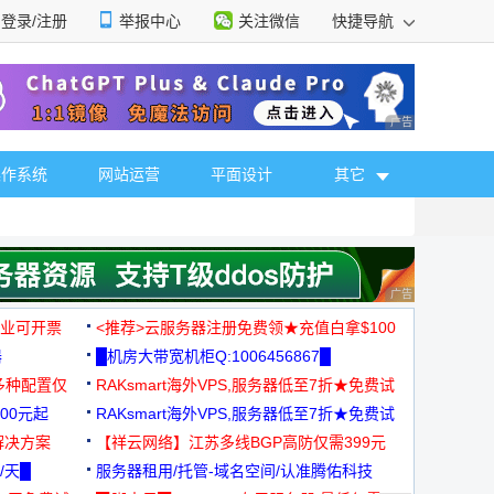
登录/注册
举报中心
关注微信
快捷导航
性选择
广告 商业广告，理
操作系统
网站运营
平面设计
其它
广告 商业广告，理
，企业可开票
<推荐>云服务器注册免费领★充值白拿$100
器
█机房大带宽机柜Q:1006456867█
多种配置仅
RAKsmart海外VPS,服务器低至7折★免费试
00元起
用★
RAKsmart海外VPS,服务器低至7折★免费试
解决方案
用★
【祥云网络】江苏多线BGP高防仅需399元
/天█
服务器租用/托管-域名空间/认准腾佑科技