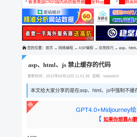
机
香港美国CN2/国内高防服务器██全科云██
██群英网
◆◆◆
广告 商业广告，理性选择
广告 商业广告，理性选择
您的位置：
首页
→
网络编程
→
ASP编程
→
应用技巧
→ asp、ht
asp、html、js 禁止缓存的代码
更新时间：2015年05月19日 11:51:38 投稿：hebedich
本文给大家分享的是在asp、html、js中强
GPT4.0+Midjou
【
如果你想靠AI