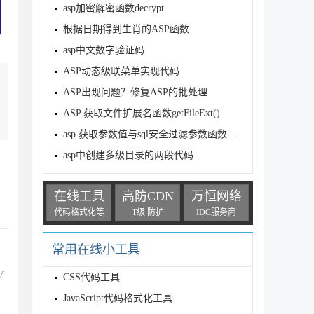
asp加密解密函数decrypt
根据日期得到生肖的ASP函数
asp中文数字验证码
ASP动态级联菜单实现代码
ASP出现问题？修复ASP的批处理
ASP 获取文件扩展名函数getFileExt()
asp 获取参数值与sql安全过滤参数函数代码
asp中创建多级目录的两段代码
在线工具
高防CDN
万恒网络
代码格式化等
T级 防护
IDC服务商
常用在线小工具
7
CSS代码工具
JavaScript代码格式化工具