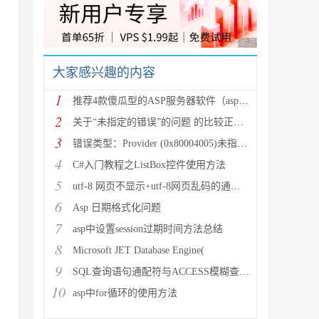
广告 商业广告，理性
大家感兴趣的内容
1
推荐4款傻瓜型的ASP服务器软件（asp运行环境一键搭建工具
2
关于“未指定的错误”的问题 的比较正解的解决方法
3
错误类型：Provider (0x80004005)未指定的
4
C#入门教程之ListBox控件使用方法
5
utf-8 网页不显示+utf-8网页乱码的通用解决方法
6
Asp 日期格式化问题
7
asp中设置session过期时间方法总结
8
Microsoft JET Database Engine(
9
SQL查询语句通配符与ACCESS模糊查询like的解决方法
10
asp中for循环的使用方法