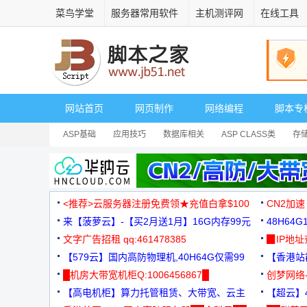
菜鸟学堂
服务器常用软件
主机测评网
在线工具
网站首页
网页制作
网络编程
脚本专
ASP基础
应用技巧
数据库相关
ASP CLASS类
存
<推荐>云服务器注册免费领★充值白拿$100
CN2加速
来【菠萝云】-【买2月送1月】16G内存99元
48H64
文字广告招租 qq:461478385
3000+
▉IP地
【579云】国内高防物理机,40H64G仅需99
【香港站群
元
█机房大带宽机柜Q:1006456867█
创梦网络
【高电机柜】算力托管租赁、大带宽、云主
88元/月
【超云】4