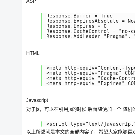
ASP
Response.Buffer = True

Response.ExpiresAbsolute = Now
Response.Expires = 0

Response.CacheControl = "no-ca
HTML
<meta http-equiv="Content-Typ
<meta http-equiv="Pragma" CONT
<meta http-equiv="Cache-Contr
Javascript
对于js，可以在引用js的时候 后面随便加一个 随机
<script type="text/javascript
以上所述就是本文的全部内容了，希望大家能够喜