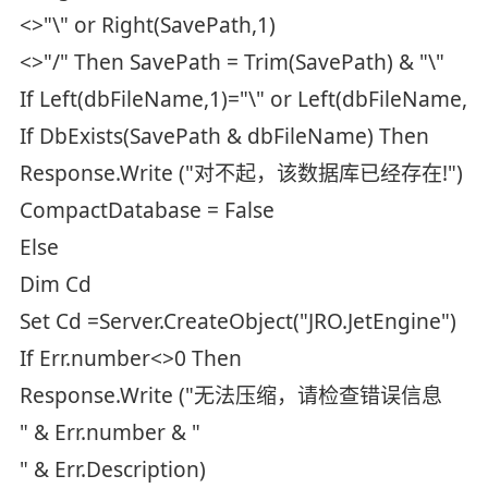
<>"\" or Right(SavePath,1)
<>"/" Then SavePath = Trim(SavePath) & "\"
If Left(dbFileName,1)="\" or Left(dbFileName,
If DbExists(SavePath & dbFileName) Then
Response.Write ("对不起，该数据库已经存在!")
CompactDatabase = False
Else
Dim Cd
Set Cd =Server.CreateObject("JRO.JetEngine")
If Err.number<>0 Then
Response.Write ("无法压缩，请检查错误信息
" & Err.number & "
" & Err.Description)