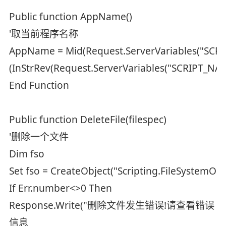
Public function AppName()
'取当前程序名称
AppName = Mid(Request.ServerVariables("SCR
(InStrRev(Request.ServerVariables("SCRIPT_NAM
End Function
Public function DeleteFile(filespec)
'删除一个文件
Dim fso
Set fso = CreateObject("Scripting.FileSystemObj
If Err.number<>0 Then
Response.Write("删除文件发生错误!请查看错误
信息