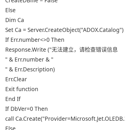
CreateDBfile = False
Else
Dim Ca
Set Ca = Server.CreateObject("ADOX.Catalog")
If Err.number<>0 Then
Response.Write ("无法建立，请检查错误信息
" & Err.number & "
" & Err.Description)
Err.Clear
Exit function
End If
If DbVer=0 Then
call Ca.Create("Provider=Microsoft.Jet.OLEDB.
Else