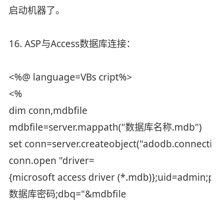
启动机器了。
16. ASP与Access数据库连接：
<%@ language=VBs cript%>
<%
dim conn,mdbfile
mdbfile=server.mappath("数据库名称.mdb")
set conn=server.createobject("adodb.connectio
conn.open "driver=
{microsoft access driver (*.mdb)};uid=admin;p
数据库密码;dbq="&mdbfile