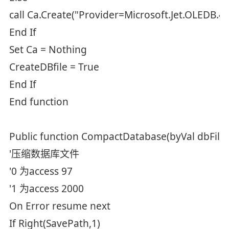
call Ca.Create("Provider=Microsoft.Jet.OLEDB.
End If
Set Ca = Nothing
CreateDBfile = True
End If
End function
Public function CompactDatabase(byVal dbFil
'压缩数据库文件
'0 为access 97
'1 为access 2000
On Error resume next
If Right(SavePath,1)