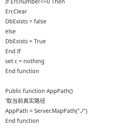
If Err.number<>0 Then
Err.Clear
DbExists = false
else
DbExists = True
End If
set c = nothing
End function
Public function AppPath()
'取当前真实路径
AppPath = Server.MapPath("./")
End function