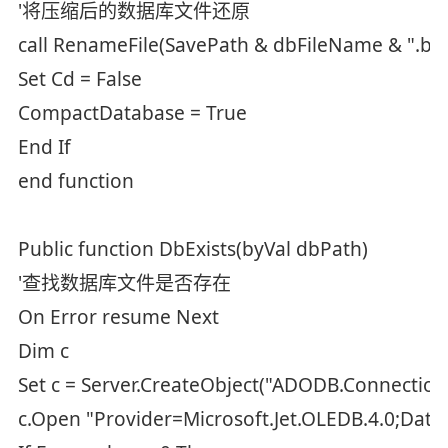
'将压缩后的数据库文件还原
call RenameFile(SavePath & dbFileName & ".b
Set Cd = False
CompactDatabase = True
End If
end function
Public function DbExists(byVal dbPath)
'查找数据库文件是否存在
On Error resume Next
Dim c
Set c = Server.CreateObject("ADODB.Connection
c.Open "Provider=Microsoft.Jet.OLEDB.4.0;Dat