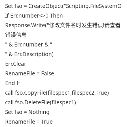
Set fso = CreateObject("Scripting.FileSystemObj
If Err.number<>0 Then
Response.Write("修改文件名时发生错误!请查看
错误信息
" & Err.number & "
" & Err.Description)
Err.Clear
RenameFile = False
End If
call fso.CopyFile(filespec1,filespec2,True)
call fso.DeleteFile(filespec1)
Set fso = Nothing
RenameFile = True