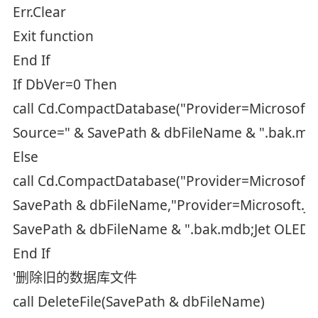
Err.Clear
Exit function
End If
If DbVer=0 Then
call Cd.CompactDatabase("Provider=Microsoft.
Source=" & SavePath & dbFileName & ".bak.md
Else
call Cd.CompactDatabase("Provider=Microsoft.
SavePath & dbFileName,"Provider=Microsoft.Je
SavePath & dbFileName & ".bak.mdb;Jet OLEDB
End If
'删除旧的数据库文件
call DeleteFile(SavePath & dbFileName)