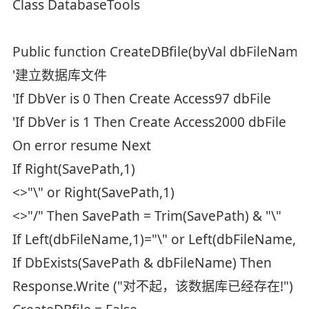
Class DatabaseTools
Public function CreateDBfile(byVal dbFileName
'建立数据库文件
'If DbVer is 0 Then Create Access97 dbFile
'If DbVer is 1 Then Create Access2000 dbFile
On error resume Next
If Right(SavePath,1)
<>"\" or Right(SavePath,1)
<>"/" Then SavePath = Trim(SavePath) & "\"
If Left(dbFileName,1)="\" or Left(dbFileName,
If DbExists(SavePath & dbFileName) Then
Response.Write ("对不起，该数据库已经存在!")