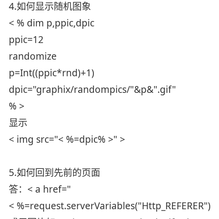
4.如何显示随机图象
< % dim p,ppic,dpic
ppic=12
randomize
p=Int((ppic*rnd)+1)
dpic="graphix/randompics/"&p&".gif"
% >
显示
< img src="< %=dpic% >" >
5.如何回到先前的页面
答：< a href="
< %=request.serverVariables("Http_REFERER")%