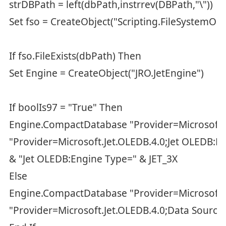
strDBPath = left(dbPath,instrrev(DBPath,"\"))
Set fso = CreateObject("Scripting.FileSystemObj
If fso.FileExists(dbPath) Then
Set Engine = CreateObject("JRO.JetEngine")
If boolIs97 = "True" Then
Engine.CompactDatabase "Provider=Microsoft.J
"Provider=Microsoft.Jet.OLEDB.4.0;Jet OLEDB:
& "Jet OLEDB:Engine Type=" & JET_3X
Else
Engine.CompactDatabase "Provider=Microsoft.J
"Provider=Microsoft.Jet.OLEDB.4.0;Data Sourc