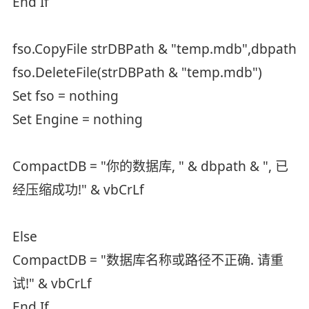
End If
fso.CopyFile strDBPath & "temp.mdb",dbpath
fso.DeleteFile(strDBPath & "temp.mdb")
Set fso = nothing
Set Engine = nothing
CompactDB = "你的数据库, " & dbpath & ", 已
经压缩成功!" & vbCrLf
Else
CompactDB = "数据库名称或路径不正确. 请重
试!" & vbCrLf
End If