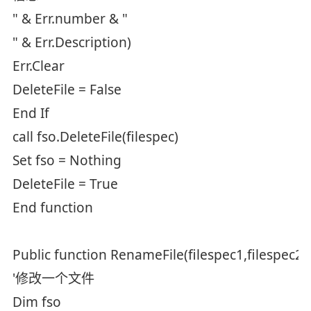
" & Err.number & "
" & Err.Description)
Err.Clear
DeleteFile = False
End If
call fso.DeleteFile(filespec)
Set fso = Nothing
DeleteFile = True
End function
Public function RenameFile(filespec1,filespec2)
'修改一个文件
Dim fso