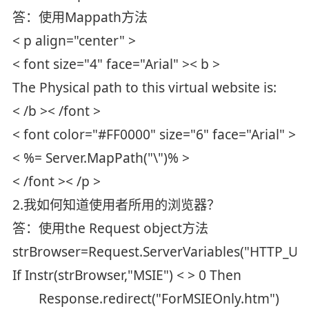
答：使用Mappath方法
< p align="center" >
< font size="4" face="Arial" >< b >
The Physical path to this virtual website is:
< /b >< /font >
< font color="#FF0000" size="6" face="Arial" >
< %= Server.MapPath("\")% >
< /font >< /p >
2.我如何知道使用者所用的浏览器？
答：使用the Request object方法
strBrowser=Request.ServerVariables("HTTP_U
If Instr(strBrowser,"MSIE") < > 0 Then
Response.redirect("ForMSIEOnly.htm")