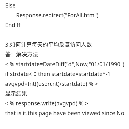
Else
Response.redirect("ForAll.htm")
End If
3.如何计算每天的平均反复访问人数
答：解决方法
< % startdate=DateDiff("d",Now,"01/01/1990")
if strdate< 0 then startdate=startdate*-1
avgvpd=Int((usercnt)/startdate) % >
显示结果
< % response.write(avgvpd) % >
that is it.this page have been viewed since N