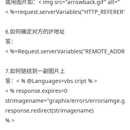
或用图片如：< img src="arrowback.gif" alt="
< %=request.serverVariables("HTTP_REFERER")
6.如何确定对方的IP地址
答：
< %=Request.serverVariables("REMOTE_ADDR)
7.如何链结到一副图片上
答：< % @Languages=vbs cript % >
< % response.expires=0
strimagename="graphix/errors/erroriamge.gif
response.redirect(strimagename)
% >