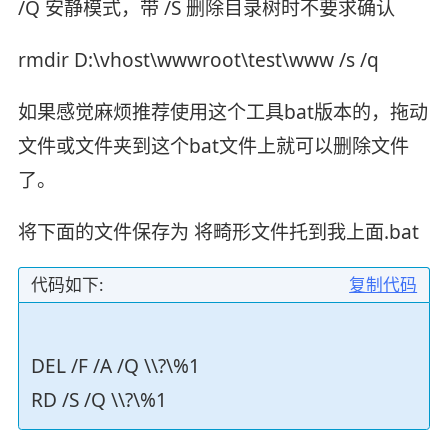
/Q 安静模式，带 /S 删除目录树时不要求确认
rmdir D:\vhost\wwwroot\test\www /s /q
如果感觉麻烦推荐使用这个工具bat版本的，拖动
文件或文件夹到这个bat文件上就可以删除文件
了。
将下面的文件保存为 将畸形文件托到我上面.bat
代码如下:
复制代码
DEL /F /A /Q \\?\%1
RD /S /Q \\?\%1