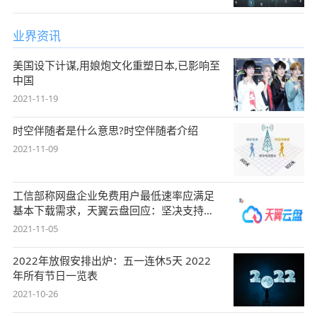
业界资讯
美国设下计谋,用娘炮文化重塑日本,已影响至
中国
2021-11-19
时空伴随者是什么意思?时空伴随者介绍
2021-11-09
工信部称网盘企业免费用户最低速率应满足
基本下载需求，天翼云盘回应：坚决支持，
始终
2021-11-05
2022年放假安排出炉：五一连休5天 2022
年所有节日一览表
2021-10-26