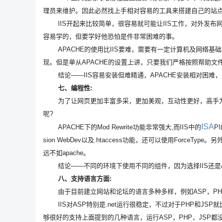
理员来维护。因此必然找上手相对容易的工具来搭建自己的站
IIS开起来比较简单，很容易就可能让IIS工作，对外发布网
容易学的，但要学好他恐怕是件非常困难的事。
APACHE的使用比IIS要难，需要有一定计算机及网络基
现。但是单从APACHE的设置上讲，只要我们严格按照帮助
结论——IIS容易安装但难精通，APACHE安装相对困难，
七、编程性:
为了让网页更加丰富多采，更加美观，互动性更好，高手为我们
呢?
ISA
APACHE下的Mod Rewrite功能非常强大,而IIS中的
P
sion WebDev以及.htaccess功能，还可以使用ForceTy
远不如apache。
结论——不同的环境下使用不同的组件，因为选择IIS还是A
八、支持语言方面:
由于目前建立网站和论坛的语言多种多样，例如ASP，PHP，J
IIS对ASP特别是.net运行很稳定，不过对于PHP和JSP就比
够很好的支持上面提到的几种语言，运行ASP，PHP，JSP都