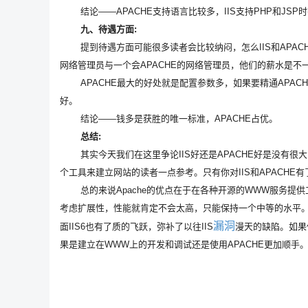
结论——APACHE支持语言比较多，IIS支持PHP和JSP
九、待遇方面:
提到待遇方面可能很多读者会比较纳闷，怎么IIS和APACH
网络管理员与一个会APACHE的网络管理员，他们的薪水是不
APACHE最大的好处就是配置参数多，如果要精通APACHE
好。
结论——钱多是获胜的唯一标准，APACHE占优。
总结:
其实今天我们在这里争论IIS好还是APACHE好是没有很
个工具来建立网站的读者一点参考。只有你对IIS和APACH
总的来说Apache的优点在于在各种开源的WWW服务提供
考虑扩展性，性能就肯定不会太高，只能保持一个中等的水平。而
漏洞
面IIS6也有了质的飞跃，弥补了以往IIS
漫天的缺陷。如果
果是建立在WWW上的开发和调试还是使用APACHE更加顺手