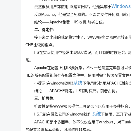
Windows
虽然很多用户都使用IIS建立网站，他是集成于
反观Apache，他是完全免费的。不需要支付任何费用就可
结论——Apache免费，IIS收费,前者占优。
二、稳定性:
接下来要比较的就是稳定性了，WWW服务要随时运转正常，一
CHE比较的重点。
IIS在实际使用中经常出现500错误，而且有的时候还会出
常。
Apache在配置上比IIS要复杂，不过一经设置完毕就可以长
HE的所有配置都保存在配置文件中，使用时完全按照配置文件
系统
小提示:在windows2003
下使用IIS比用APACHE性
结论——APACHE稳定，IIS有时假死，前者占优。
三、扩展性:
扩展性是指WWW服务提供工具是否可以应用于多种场合，
系统
IIS只能在微软公司的windows操作
下使用，离开了w
APACHE是个多面手，他不仅仅应用于windows，对于unix,li
的配置步骤基本类似，可移植性非常高。