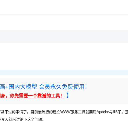
用◆
rney绘画+国内大模型 会员永久免费使用！
】
翻身，你先需要一个靠谱的工具！
不过的事情了。目前最流行的建立WWW服务工具就要属Apache与IIS了。
?今天就来讨论下这个问题。