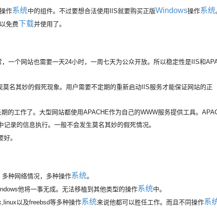
系统
Windows
系统
操作
中的组件。不过要想合法使用IIS就要购买正版
操作
下载
以免费
并使用了。
个网站也需要一天24小时，一周七天为公众开放。所以稳定性是IIS和AP
现莫名其妙的假死现象。用户需要不定期的重新启动IIS服务才能保证网站的正
期的工作了。大型网站都使用APACHE作为自己的WWW服务提供工具。APA
中记录的信息执行。一般不会发生莫名其妙的假死情况。
能要好。
系统
多种网络情况，多种操作
。
系统
indows他将一事无成。无法移植到其他类型的操作
中。
系统
系
nux以及freebsd等多种操作
来说他都可以胜任工作。而且不同操作