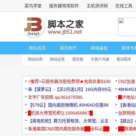
菜鸟学堂
服务器常用软件
主机测评网
在线工具
网站首页
网页制作
网络编程
脚本专
网站应用
网站运营
服务器
与客户沟通
整站程序
<推荐>云服务器注册免费领★充值白拿$100
CN2加速
来【菠萝云】-【买2月送1月】16G内存99元
48H64
文字广告招租 qq:461478385
3000+
▉IP地
【579云】国内高防物理机,40H64G仅需99
【香港站群
元
█机房大带宽机柜Q:1006456867█
创梦网络
【高电机柜】算力托管租赁、大带宽、云主
88元/月
【超云】4
机
香港美国CN2/国内高防服务器██全科云██
██群英网