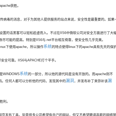
pache获胜。
上传病毒的消息，对于为其他人提供服务的站点来说，安全性是最重要的。如果
置的话黑客可以轻松趁虚而入。不过在IIS6中微软公司对安全方面进行了大
尽可能的提高。特别是IIS6与.net平台相互倚靠，使安全性几乎完美。
系统
x下使用apache，所以操作
的特点使得linux下的apache具有先天的保
安全可靠。IIS6与APACHE打个平手。
系统
WINDOWS
的一部分，所以他的源代码是没有开放的。而apache则不
漏洞
漏
码。任何人都可以分析他的代码，发现其中的
，并发布补丁来弥补该
得胜利。
页发布工具。毕竟很多公司希望有自己的网站，但又不希望聘请高薪的网络