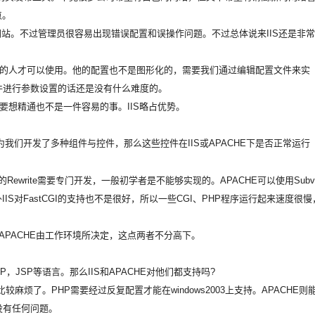
点。
站。不过管理员很容易出现错误配置和误操作问题。不过总体说来IIS还是非常
础的人才可以使用。他的配置也不是图形化的，需要我们通过编辑配置文件来实
文件进行参数设置的话还是没有什么难度的。
要想精通也不是一件容易的事。IIS略占优势。
开发了多种组件与控件，那么这些控件在IIS或APACHE下是否正常运行
I的Rewrite需要专门开发，一般初学者是不能够实现的。APACHE可以使用Subv
pe。另外IIS对FastCGI的支持也不是很好，所以一些CGI、PHP程序运行起来速度很慢
PACHE由工作环境所决定，这点两者不分高下。
SP等语言。那么IIS和APACHE对他们都支持吗?
较麻烦了。PHP需要经过反复配置才能在windows2003上支持。APACHE则
没有任何问题。