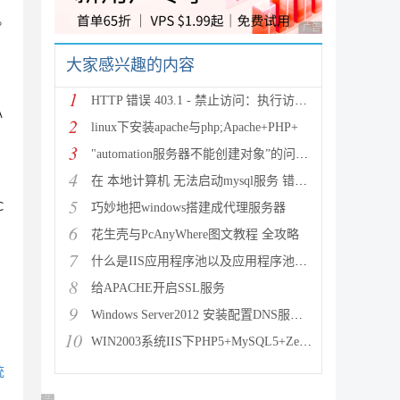
。
广告 商业广告，理性
大家感兴趣的内容
1
HTTP 错误 403.1 - 禁止访问：执行访问被拒绝。
A
2
linux下安装apache与php;Apache+PHP+
3
"automation服务器不能创建对象”的问题的
4
在 本地计算机 无法启动mysql服务 错误1067：进程意
5
C
巧妙地把windows搭建成代理服务器
6
花生壳与PcAnyWhere图文教程 全攻略
7
什么是IIS应用程序池以及应用程序池详解
8
给APACHE开启SSL服务
9
Windows Server2012 安装配置DNS服务器方
10
WIN2003系统IIS下PHP5+MySQL5+ZendO
统