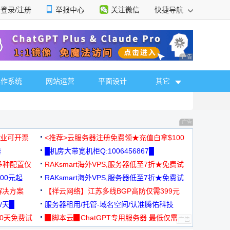
登录/注册
举报中心
关注微信
快捷导航
性选择
广告 商业广告，理
操作系统
网站运营
平面设计
其它
广告 商业广告，理
，企业可开票
<推荐>云服务器注册免费领★充值白拿$100
器
█机房大带宽机柜Q:1006456867█
多种配置仅
RAKsmart海外VPS,服务器低至7折★免费试
00元起
用★
RAKsmart海外VPS,服务器低至7折★免费试
解决方案
用★
【祥云网络】江苏多线BGP高防仅需399元
/天█
服务器租用/托管-域名空间/认准腾佑科技
30天免费试
▉脚本云▉ChatGPT专用服务器 最低仅需