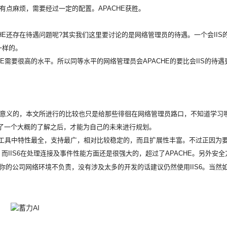
时有点麻烦，需要经过一定的配置。APACHE获胜。
E还存在待遇问题呢?其实我们这里要讨论的是网络管理员的待遇。一个会IIS
一样的。
需要很高的水平。所以同等水平的网络管理员会APACHE的要比会IIS的待遇
大意义的，本文所进行的比较也只是给那些徘徊在网络管理员路口，不知道学习
E有了一个大概的了解之后，才能为自己的未来进行规划。
工具中特性最全，支持最广，相对比较稳定的，而且扩展性丰富。不过正因为
IIS6在处理连接及事件性能方面还是很强大的，超过了APACHE。另外安全
你的公司网络环境不负责，没有涉及太多的开发的话建议仍然使用IIS6。当然
。