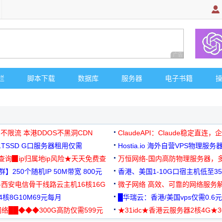
广告 商业广告，理
栏
脚本下载
数据库
服务器
电子书籍
 不限流 本港DDOS不黑洞CDN
ClaudeAPI：Claude稳定直连
G1TSSD G口服务器租用仅需
Hostia.io 海外自营VPS物理服务
可免费测试
址查询▉ip归属地ip风险★天天免费查
万恒网络-国内高防物理服务器，
】250个随机IP 50M带宽 800元
99元/月起
香港、美国1-10G口宿主机低至35
-西安电信骨干线路云主机16核16G
微子网络 高效、可靠的网络服务
核8G10M69元每月
█华瑞云：香港/美国vps仅需0.6元
络██◆◆◆300G高防仅需599元
★31idc★香港云服务器2核4G★