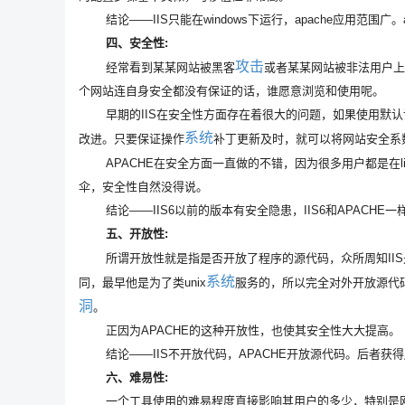
结论——IIS只能在windows下运行，apache应用范围广。a
四、安全性:
攻击
经常看到某某网站被黑客
或者某某网站被非法用户
个网站连自身安全都没有保证的话，谁愿意浏览和使用呢。
早期的IIS在安全性方面存在着很大的问题，如果使用默认设
系统
改进。只要保证操作
补丁更新及时，就可以将网站安全系数
APACHE在安全方面一直做的不错，因为很多用户都是在linu
伞，安全性自然没得说。
结论——IIS6以前的版本有安全隐患，IIS6和APACHE一样
五、开放性:
所谓开放性就是指是否开放了程序的源代码，众所周知IIS是
系统
同，最早他是为了类unix
服务的，所以完全对外开放源代
洞
。
正因为APACHE的这种开放性，也使其安全性大大提高。
结论——IIS不开放代码，APACHE开放源代码。后者获
六、难易性:
一个工具使用的难易程度直接影响其用户的多少，特别是网