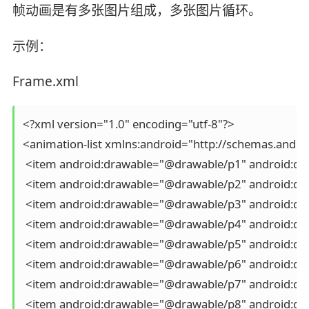
帧动画是有多张图片组成，多张图片循环。
示例：
Frame.xml
<?xml version="1.0" encoding="utf-8"?>

<animation-list xmlns:android="http://schemas.andro
 <item android:drawable="@drawable/p1" android:dur
 <item android:drawable="@drawable/p2" android:dur
 <item android:drawable="@drawable/p3" android:dur
 <item android:drawable="@drawable/p4" android:dur
 <item android:drawable="@drawable/p5" android:dur
 <item android:drawable="@drawable/p6" android:dur
 <item android:drawable="@drawable/p7" android:dur
 <item android:drawable="@drawable/p8" android:dur