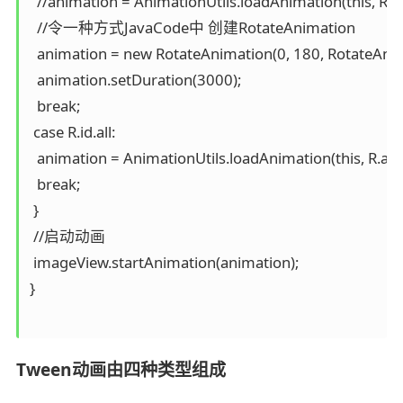
  //animation = AnimationUtils.loadAnimation(this, R.an
  //令一种方式JavaCode中 创建RotateAnimation

  animation = new RotateAnimation(0, 180, RotateAnim
  animation.setDuration(3000);

  break;

 case R.id.all:

  animation = AnimationUtils.loadAnimation(this, R.ani
  break;

 }

 //启动动画

 imageView.startAnimation(animation);

}

Tween动画由四种类型组成