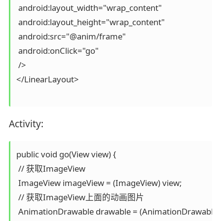
 android:layout_width="wrap_content"

 android:layout_height="wrap_content"

 android:src="@anim/frame"

 android:onClick="go"

 />

</LinearLayout>

Activity:
public void go(View view) {

 // 获取ImageView

 ImageView imageView = (ImageView) view;

 // 获取ImageView上面的动画图片

 AnimationDrawable drawable = (AnimationDrawable) 