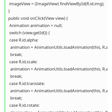
 imageView = (ImageView) findViewById(R.id.img);

}

public void onClick(View view) {

 Animation animation = null;

 switch (view.getId()) {

 case R.id.alpha:

  animation = AnimationUtils.loadAnimation(this, R.ani
  break;

 case R.id.scale:

  animation = AnimationUtils.loadAnimation(this, R.anim
  break;

 case R.id.translate:

  animation = AnimationUtils.loadAnimation(this, R.anim
  break;

 case R.id.rotate:
