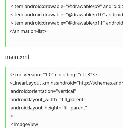
 <item android:drawable="@drawable/p9" android:dur
 <item android:drawable="@drawable/p10" android:du
 <item android:drawable="@drawable/p11" android:du
</animation-list>

main.xml
<?xml version="1.0" encoding="utf-8"?>

<LinearLayout xmlns:android="http://schemas.androi
 android:orientation="vertical"

 android:layout_width="fill_parent"

 android:layout_height="fill_parent"

 >

 <ImageView
