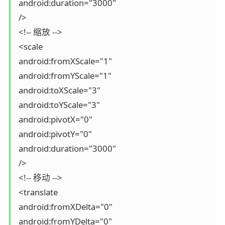
 android:duration="3000"

 />

 <!-- 缩放 -->

 <scale

 android:fromXScale="1"

 android:fromYScale="1"

 android:toXScale="3"

 android:toYScale="3"

 android:pivotX="0"

 android:pivotY="0"

 android:duration="3000"

 />

 <!-- 移动 -->

 <translate

 android:fromXDelta="0"

 android:fromYDelta="0"
