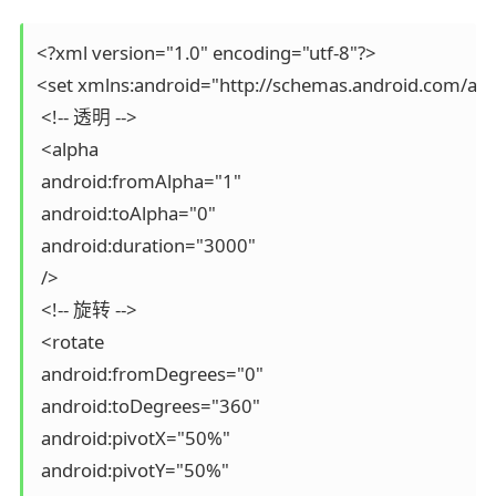
<?xml version="1.0" encoding="utf-8"?>

<set xmlns:android="http://schemas.android.com/apk
 <!-- 透明 -->

 <alpha

 android:fromAlpha="1"

 android:toAlpha="0"

 android:duration="3000"

 />

 <!-- 旋转 -->

 <rotate

 android:fromDegrees="0"

 android:toDegrees="360"

 android:pivotX="50%"

 android:pivotY="50%"
