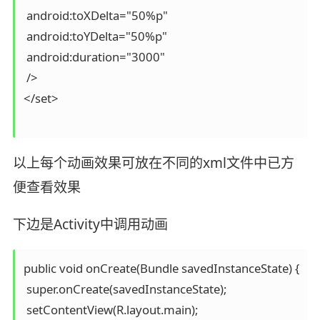
 android:toXDelta="50%p"

 android:toYDelta="50%p"

 android:duration="3000"

 />

</set>

以上每个动画效果可放在不同的xml文件中已方
便查看效果
下边是Activity中调用动画
public void onCreate(Bundle savedInstanceState) {

 super.onCreate(savedInstanceState);

 setContentView(R.layout.main);
