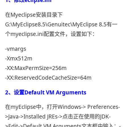
在Myeclipse安装目录下
G:\MyEclipse8.5\Genuitec\MyEclipse 8.5有一
个myeclipse.ini配置文件，设置如下：
-vmargs
-Xmx512m
-XX:MaxPermSize=256m
-XX:ReservedCodeCacheSize=64m
2、设置Default VM Arguments
在myEclipse中，打开Windows-> Preferences-
>Java->Installed JREs->点击正在使用的JDK-
>Edit->Default VM Arguments文本框中输入：-