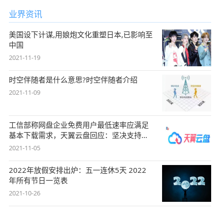
业界资讯
美国设下计谋,用娘炮文化重塑日本,已影响至
中国
2021-11-19
时空伴随者是什么意思?时空伴随者介绍
2021-11-09
工信部称网盘企业免费用户最低速率应满足
基本下载需求，天翼云盘回应：坚决支持，
始终
2021-11-05
2022年放假安排出炉：五一连休5天 2022
年所有节日一览表
2021-10-26