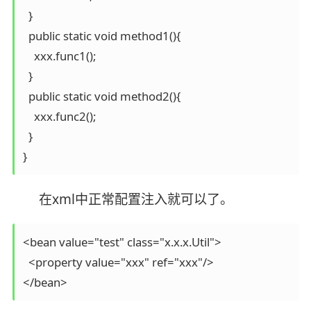
  }

  public static void method1(){

    xxx.func1(); 

  }

  public static void method2(){

    xxx.func2();

  }   

}
在xml中正常配置注入就可以了。
<bean value="test" class="x.x.x.Util">

  <property value="xxx" ref="xxx"/>

</bean>