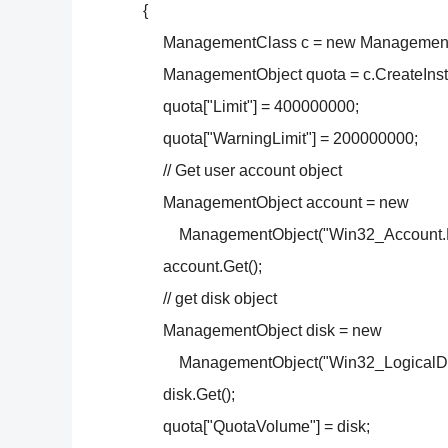
{
ManagementClass c = new ManagementCla
ManagementObject quota = c.CreateInsta
quota["Limit"] = 400000000;
quota["WarningLimit"] = 200000000;
// Get user account object
ManagementObject account = new
ManagementObject("Win32_Account.Do
account.Get();
// get disk object
ManagementObject disk = new
ManagementObject("Win32_LogicalDisk.D
disk.Get();
quota["QuotaVolume"] = disk;