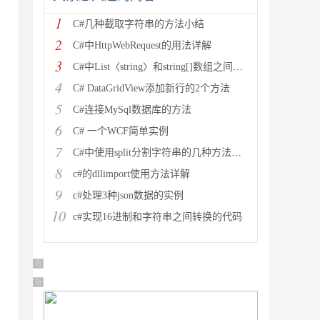
1
C#几种截取字符串的方法小结
2
C#中HttpWebRequest的用法详解
3
C#中List〈string〉和string[]数组之间的相
4
C# DataGridView添加新行的2个方法
5
C#连接MySql数据库的方法
6
C# 一个WCF简单实例
7
C#中使用split分割字符串的几种方法小结
8
c#的dllimport使用方法详解
9
c#处理3种json数据的实例
10
c#实现16进制和字符串之间转换的代码
广告 商业广告，理性选择
广告 商业广告，理性选择