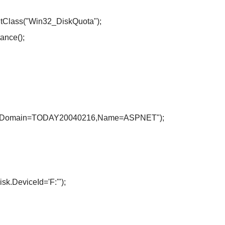
ss("Win32_DiskQuota");
nce();
main=TODAY20040216,Name=ASPNET");
eviceId='F:'");