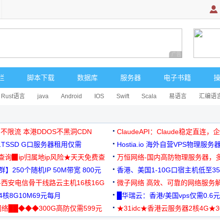
广告 商业广告，理
栏
脚本下载
数据库
服务器
电子书籍
Rust语言
java
Android
IOS
Swift
Scala
易语言
汇编语
 不限流 本港DDOS不黑洞CDN
ClaudeAPI：Claude稳定直连
G1TSSD G口服务器租用仅需
Hostia.io 海外自营VPS物理服务
可免费测试
址查询▉ip归属地ip风险★天天免费查
万恒网络-国内高防物理服务器，
】250个随机IP 50M带宽 800元
99元/月起
香港、美国1-10G口宿主机低至35
-西安电信骨干线路云主机16核16G
微子网络 高效、可靠的网络服务
核8G10M69元每月
█华瑞云：香港/美国vps仅需0.6元
络██◆◆◆300G高防仅需599元
★31idc★香港云服务器2核4G★