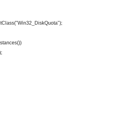
ss("Win32_DiskQuota");
;
tances())
);