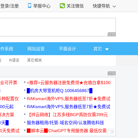
登录/注册
举报中心
关注微信
快捷导航
性选择
广告 商业广告，理
操作系统
网站运营
平面设计
其它
言
R语言
其它相关
广告 商业广告，理
，企业可开票
<推荐>云服务器注册免费领★充值白拿$100
器
█机房大带宽机柜Q:1006456867█
多种配置仅
RAKsmart海外VPS,服务器低至7折★免费试
00元起
用★
RAKsmart海外VPS,服务器低至7折★免费试
解决方案
用★
【祥云网络】江苏多线BGP高防仅需399元
/天█
服务器租用/托管-域名空间/认准腾佑科技
30天免费试
▉脚本云▉ChatGPT专用服务器 最低仅需