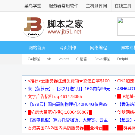
菜鸟学堂
服务器常用软件
主机测评网
在线工具
网站首页
网页制作
网络编程
脚本专
C#教程
vb
vb.net
C 语言
Java编程
Delphi
<推荐>云服务器注册免费领★充值白拿$100
CN2加速
来【菠萝云】-【买2月送1月】16G内存99元
48H64
文字广告招租 qq:461478385
3000+
▉IP地
【579云】国内高防物理机,40H64G仅需99
【香港站群
元
█机房大带宽机柜Q:1006456867█
创梦网络
【高电机柜】算力托管租赁、大带宽、云主
88元/月
【超云】4
机
香港美国CN2/国内高防服务器██全科云██
██群英网