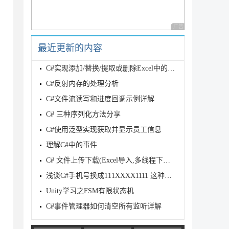
广告 商业广告，理性
最近更新的内容
C#实现添加/替换/提取或删除Excel中的图片
C#反射内存的处理分析
C#文件流读写和进度回调示例详解
C# 三种序列化方法分享
C#使用泛型实现获取并显示员工信息
理解C#中的事件
C# 文件上传下载(Excel导入,多线程下载)功能的实现代码
浅谈C#手机号换成111XXXX1111 这种显示的解决思路
Unity学习之FSM有限状态机
C#事件管理器如何清空所有监听详解