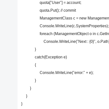
quota["User"] = account;
quota.Put(); // commit
ManagementClass c = new ManagementCla
Console.WriteLine(c.SystemProperties)
foreach (ManagementObject o in c.GetIns
Console.WriteLine("Next : {0}", o.Path
}
catch(Exception e)
{
Console.WriteLine("error:" + e);
}
}
}
}