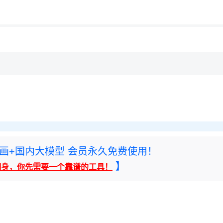
用◆
，理性选择
理性选择
rney绘画+国内大模型 会员永久免费使用！
】
翻身，你先需要一个靠谱的工具！