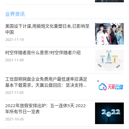
业界资讯
美国设下计谋,用娘炮文化重塑日本,已影响至
中国
2021-11-19
时空伴随者是什么意思?时空伴随者介绍
2021-11-09
工信部称网盘企业免费用户最低速率应满足
基本下载需求，天翼云盘回应：坚决支持，
始终
2021-11-05
2022年放假安排出炉：五一连休5天 2022
年所有节日一览表
2021-10-26