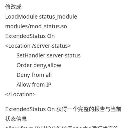
修改成
LoadModule status_module
modules/mod_status.so
ExtendedStatus On
<Location /server-status>
SetHandler server-status
Order deny,allow
Deny from all
Allow from IP
</Location>
ExtendedStatus On 获得一个完整的报告与当前
状态信息