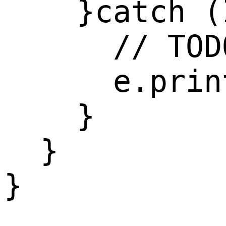
    }catch (
      // TOD
      e.prin
    }

  }

}