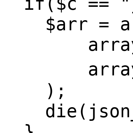
  if($c == "
    $arr = a
        arra
        arra
    );

    die(json
  }
