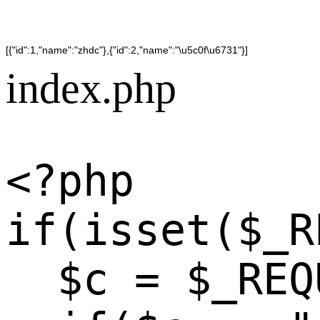
[{"id":1,"name":"zhdc"},{"id":2,"name":"\u5c0f\u6731"}]
index.php
<?php

if(isset($_R
  $c = $_REQ