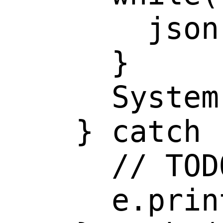
        json
      }

      System
    } catch 
      // TOD
      e.prin