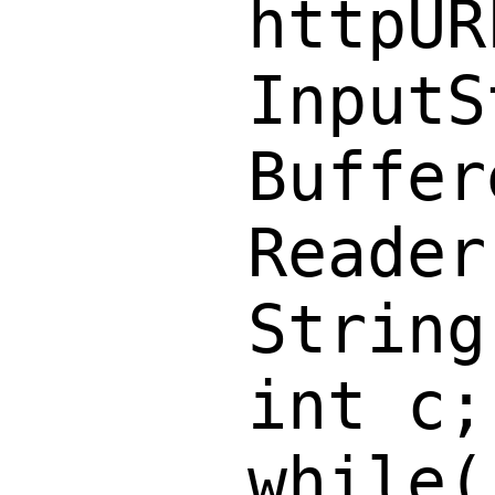
      httpUR
      InputS
      Buffer
      Reader
      String
      int c;

      while(