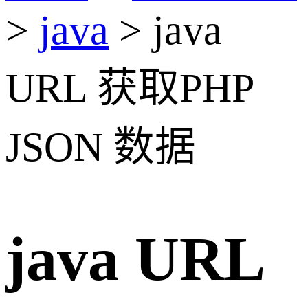
>
java
> java
URL 获取PHP
JSON 数据
java URL