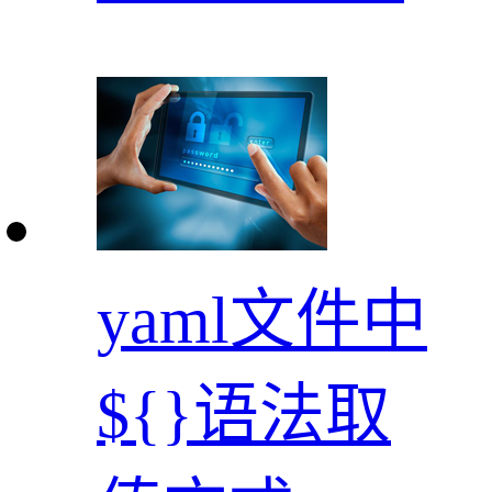
yaml文件中
${}语法取