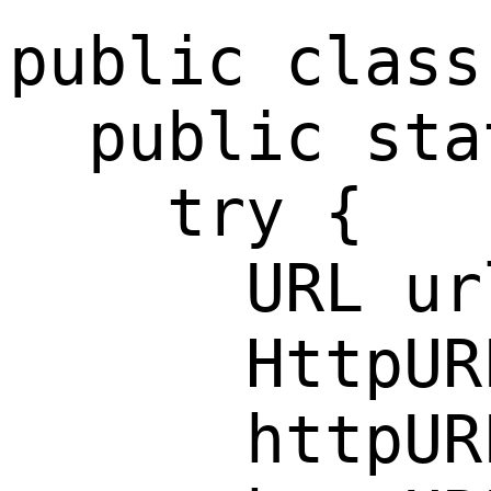
public class
  public sta
    try {

      URL ur
      HttpUR
      httpUR