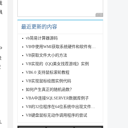
我
具
广告 商业广告，理性
最近更新的内容
vb简易计算器源码
VB中使用WMI获取系统硬件和软件有关信息
P
VB获取文件大小的方法
快
VB实现的《QQ美女找茬游戏》实例
应
VB6.0 支持鼠标滚轮教程
VB实现鼠标绘图实例代码
如何产生真正的随机函数？
VBA中连接SQLSERVER数据库例子
VB的32位程序在64位系统中出现文件和注册表自动转向的解决方法
VB键盘鼠标无动作调用程序的尝试
L