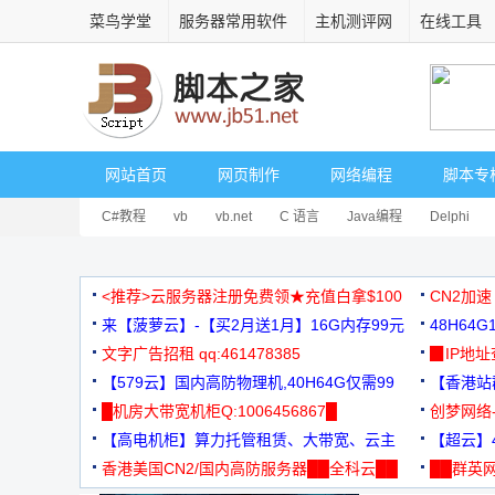
菜鸟学堂
服务器常用软件
主机测评网
在线工具
网站首页
网页制作
网络编程
脚本专
C#教程
vb
vb.net
C 语言
Java编程
Delphi
<推荐>云服务器注册免费领★充值白拿$100
CN2加速
来【菠萝云】-【买2月送1月】16G内存99元
48H64
文字广告招租 qq:461478385
3000+
▉IP地
【579云】国内高防物理机,40H64G仅需99
【香港站群
元
█机房大带宽机柜Q:1006456867█
创梦网络
【高电机柜】算力托管租赁、大带宽、云主
88元/月
【超云】4
机
香港美国CN2/国内高防服务器██全科云██
██群英网