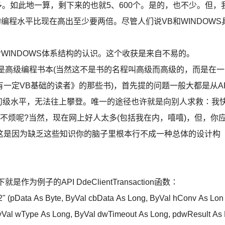
utes，性能都差不多。如此地一算，剩下来的也就5、600个。是的，也不少。但，
编程水平比现在高出至少要两倍。尽管人们说VB和WINDOWS
对WINDOWS体系结构的认识。这个收获是来自不易的。
多是高级编程书本(当然这不是书的名程叫高级而高级的，而是在一
一定VB基础的读者》的那些书)，首先提的问题一般大都是从A
在初级水平，无法往上攀登。唯一的途径也许就是向别人求救∶我
不烦呢?当然，现在网上好人太多(包括我在内，嘻嘻)，但，你
这是因为缺乏这些知识你的脑子里根本行不成一种总体的设计构
例子的API DdeClientTransaction函数∶
32" (pData As Byte, ByVal cbData As Long, ByVal hConv As Lon
ByVal wType As Long, ByVal dwTimeout As Long, pdwResult As 