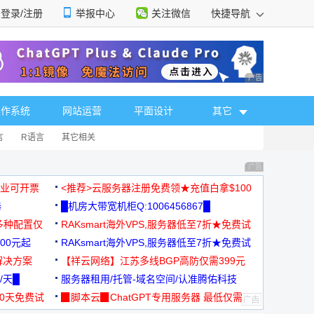
登录/注册
举报中心
关注微信
快捷导航
性选择
广告 商业广告，理
操作系统
网站运营
平面设计
其它
言
R语言
其它相关
广告 商业广告，理
，企业可开票
<推荐>云服务器注册免费领★充值白拿$100
器
█机房大带宽机柜Q:1006456867█
多种配置仅
RAKsmart海外VPS,服务器低至7折★免费试
00元起
用★
RAKsmart海外VPS,服务器低至7折★免费试
解决方案
用★
【祥云网络】江苏多线BGP高防仅需399元
/天█
服务器租用/托管-域名空间/认准腾佑科技
30天免费试
▉脚本云▉ChatGPT专用服务器 最低仅需