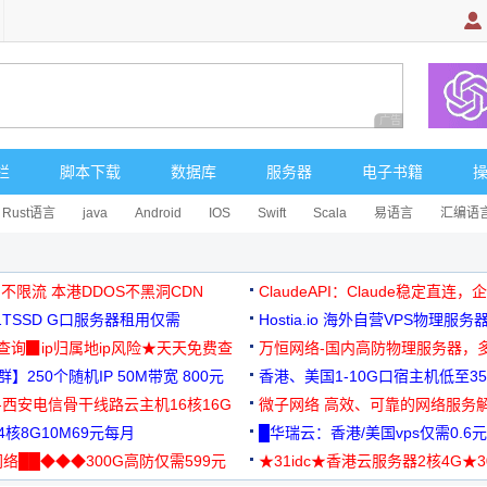
广告 商业广告，理
栏
脚本下载
数据库
服务器
电子书籍
Rust语言
java
Android
IOS
Swift
Scala
易语言
汇编语
 不限流 本港DDOS不黑洞CDN
ClaudeAPI：Claude稳定直连
G1TSSD G口服务器租用仅需
Hostia.io 海外自营VPS物理服务
可免费测试
址查询▉ip归属地ip风险★天天免费查
万恒网络-国内高防物理服务器，
】250个随机IP 50M带宽 800元
99元/月起
香港、美国1-10G口宿主机低至35
-西安电信骨干线路云主机16核16G
微子网络 高效、可靠的网络服务
核8G10M69元每月
█华瑞云：香港/美国vps仅需0.6元
络██◆◆◆300G高防仅需599元
★31idc★香港云服务器2核4G★