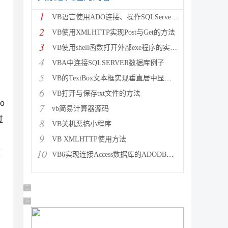
1
VB语言使用ADO连接、操作SQLServer数据库教程
2
VB使用XMLHTTP实现Post与Get的方法
3
VB使用shell函数打开外部exe程序的实现方法
4
VBA中连接SQLSERVER数据库例子
5
VB的TextBox文本框实现垂直居中显示的方法
，
6
VB打开与保存txt文件的方法
o
7
vb简易计算器源码
过
8
VB关机恶搞小程序
9
VB XMLHTTP使用方法
10
数
VB6实现连接Access数据库的ADODB代码实现方法
广告 商业广告，理性选择
广告 商业广告，理性选择