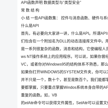
API函数声明 数据类型与"类型安全"
常 数 结 构
小 结 一些API函数集： 控件与消息函数、硬件
什么是API
首先，有必要向大家讲一讲，什么是API。所谓API
们包含在一个附加名为DLL的动态连接库文件中。用标
是一系列很复杂的函数，消息和结构，它使编程人员可以
ws NT操作系统上的应用程序。可以说，如果你曾
VC，或者你对Windows95的结构体系不熟悉，
如果你打开WINDOWS的SYSTEM文件夹，你可
并不只是一个，数十个，甚至是数百个。我们能都
要都掌握，只要重点掌握Windos系统本身自带的
重复的函数。如，VB
的etAttr命令可以获得文件属性，SetAttr可以