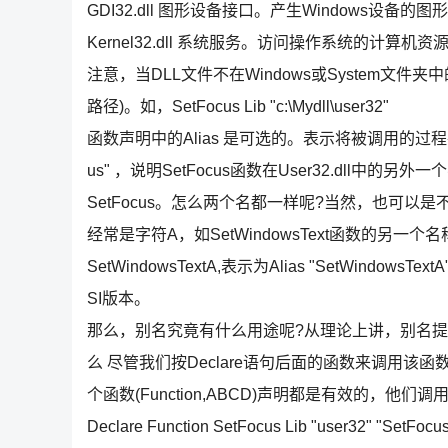
GDI32.dll 图形设备接口。产生Windows设备的图
Kernel32.dll 系统服务。访问操作系统的计算机资
注意，当DLL文件不在Windows或System文
路径)。如，SetFocus Lib "c:\Mydll\user32"
函数声明中的Alias 是可选的。表示将被调用的过程在动态
us" ，说明SetFocus函数在User32.dll中的另外
SetFocus。怎么两个名都一样呢?当然，也可以
经常是字符A，如SetWindowsText函数的另一个
SetWindowsTextA,表示为Alias "SetWi
SI版本。
那么，别名究竟有什么用途呢?从理论上讲，别名提
么 尽管我们按Declare语句后面的函数来调用
个函数(Function,ABCD)声明都是有效的，他们调用
Declare Function SetFocus Lib "user32" "SetFocu