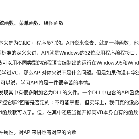
与系统函数、菜单函数、绘图函数
本来是为C和C++程序员写的。API说来说去，就是一种函数，他
准的定义来讲，API就是Windows的32位应用程序编程接口
用不同类型的编程语言编制出的运行在Windows95和Wind
经学过VC，那么API对你来说不是什么问题。但是如果你没有学
那么可以说，学习API将是一件很辛苦的事情。
以发现其中有很多附加名为DLL的文件。一个DLL中包含的API函
掌握它嘛?回答是否定的∶不可能掌握。但实际上，我们真的没必
API函数就可以了。但，在其中还应当抛开掉同VB本身自有的函数
设置文件属性。对API来讲也有对应的函数