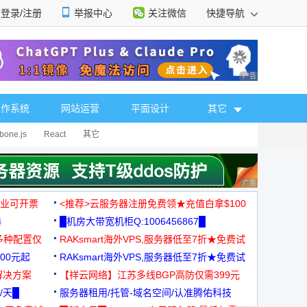
登录/注册
举报中心
关注微信
快捷导航
性选择
广告 商业广告，理
操作系统
网站运营
平面设计
其它
bone.js
React
其它
广告 商业广告，理
，企业可开票
<推荐>云服务器注册免费领★充值白拿$100
器
█机房大带宽机柜Q:1006456867█
多种配置仅
RAKsmart海外VPS,服务器低至7折★免费试
00元起
用★
RAKsmart海外VPS,服务器低至7折★免费试
解决方案
用★
【祥云网络】江苏多线BGP高防仅需399元
/天█
服务器租用/托管-域名空间/认准腾佑科技