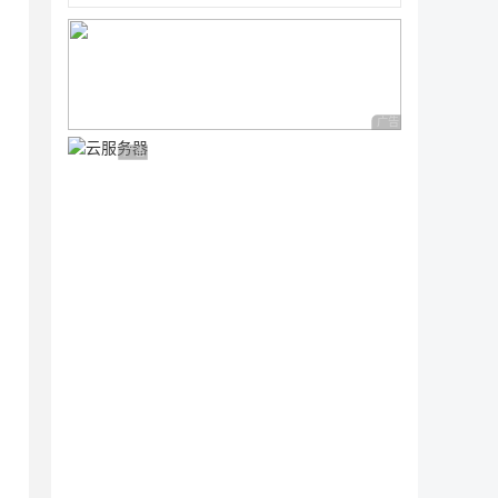
"； 评论时间：" + line[2] + "</li>");

广告 商业广告，理性
广告 商业广告，理性选择
时候评论内容会自动的添加到ul上

 + "； 评论时间：" + line[2] + "</li>");
