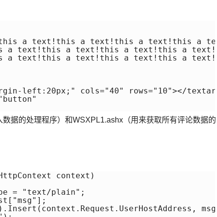
this a text!this a text!this a text!this a te
s a text!this a text!this a text!this a text!
s a text!this a text!this a text!this a text!<
rgin-left:20px;" cols="40" rows="10"></textare
button"

入数据的处理程序）和WSXPL1.ashx（用来获取所有评论数据的
ttpContext context)

e = "text/plain";

t["msg"];

er().Insert(context.Request.UserHostAddres
);
