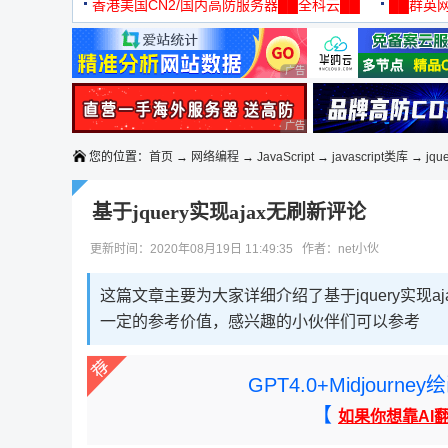
机
香港美国CN2/国内高防服务器██全科云██
██群英网
◆◆◆
广告 商业广告，理性选择
广告 商业广告，理性选择
您的位置：
首页
→
网络编程
→
JavaScript
→
javascript类库
→
jqu
基于jquery实现ajax无刷新评论
更新时间：2020年08月19日 11:49:35 作者：net小伙
这篇文章主要为大家详细介绍了基于jquery实现
一定的参考价值，感兴趣的小伙伴们可以参考
GPT4.0+Midjou
【
如果你想靠AI