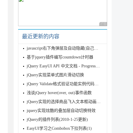
广告 商业广告，理性
xt!this a text!this a text!

this a text!this a text!this a text!

/p>

最近更新的内容
javascript右下角弹层及自动隐藏(自己编写)
a>

基于jquery插件编写countdown计时器
jQuery EasyUI API 中文文档 - ProgressBar 进
jQuery实现菜单式图片滑动切换
jQuery Validate格式验证功能实例代码（包括重名验证）
浅谈jQuery hover(over, out)事件函数
jQuery实现的选择商品飞入文本框动画效果完整实例
jquery实现炫酷的叠加层自动切换特效
jQuery的插件列表(2010-1-25更新)
s, msg, DateTime.Now); //创建一个强类型的实例，然后调用I
EasyUI学习之Combobox下拉列表(1)