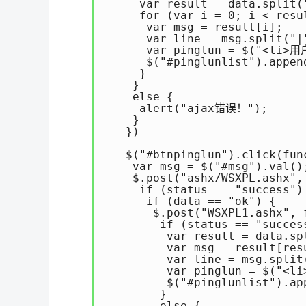
     var result = data.spli
     for (var i = 0; i < resu
      var msg = result[i];

      var line = msg.split(
      var pinglun = $("<li>
      $("#pinglunlist").ap
     }

    }

    else {

     alert("ajax错误！");

    }

   })

   $("#btnpinglun").click(fu
    var msg = $("#msg").val();
    $.post("ashx/WSXPL.ashx",
     if (status == "success") 
      if (data == "ok") {

       $.post("WSXPL1.ash
        if (status == "success
         var result = data.spl
         var msg = result[r
         var line = msg.split(
         var pinglun = $("<
         $("#pinglunlist")
        }

        else {
