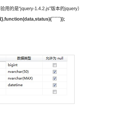
jquery-1.4.2.js”版本的jquery）
n(data,status){``````});