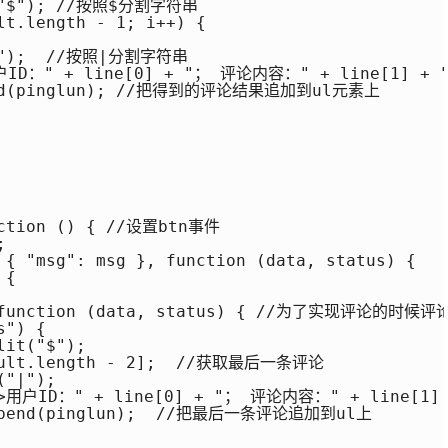
t("$"); //按照$分割字符串

lt.length - 1; i++) {

"|");  //按照|分割字符串

用户ID：" + line[0] + "； 评论内容：" + line[1] + 
pend(pinglun); //把得到的评论结果追加到ul元素上

nction () { //设置btn事件



 { "msg": msg }, function (data, status) {

{

x", function (data, status) { //为了实现评论的
") {

it("$");

esult.length - 2];  //获取最后一条评论

"|");

li>用户ID：" + line[0] + "； 评论内容：" + line[1]
.append(pinglun);  //把最后一条评论追加到ul上
