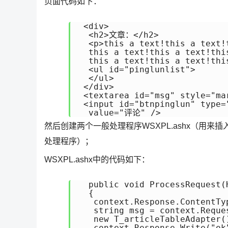
页面代码如下：
 <div>

  <h2>文章：</h2>

  <p>this a text!this a text!
  this a text!this a text!thi
  this a text!this a text!thi
  <ul id="pinglunlist">

  </ul>

 </div>

 <textarea id="msg" style="ma
 <input id="btnpinglun" type="
然后创建两个一般处理程序WSXPL.ashx（用来插
处理程序）；
WSXPL.ashx中的代码如下：
  public void ProcessRequest(H
  {

   context.Response.ContentTyp
   string msg = context.Reques
   new T_articleTableAdapt
   context.Response.Write("ok"