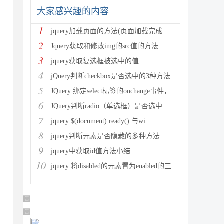
大家感兴趣的内容
1
jquery加载页面的方法(页面加载完成就执行)
2
Jquery获取和修改img的src值的方法
3
jquery获取复选框被选中的值
4
jQuery判断checkbox是否选中的3种方法
5
JQuery 绑定select标签的onchange事件，
6
JQuery判断radio（单选框）是否选中和获取选中值方法
7
jquery $(document).ready() 与wi
8
jquery判断元素是否隐藏的多种方法
9
jquery中获取id值方法小结
10
jquery 将disabled的元素置为enabled的三
广告 商业广告，理性选择
广告 商业广告，理性选择