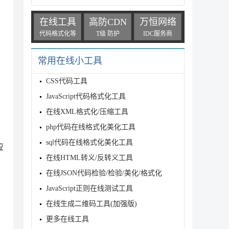
在线工具
高防CDN
万恒网络
代码格式化等
T级 防护
IDC服务商
常用在线小工具


据

CSS代码工具
JavaScript代码格式化工具
end(data.posttime).Append("$");

在线XML格式化/压缩工具
php代码在线格式化美化工具
sql代码在线格式化美化工具
应
在线HTML转义/反转义工具
在线JSON代码检验/检验/美化/格式化
JavaScript正则在线测试工具
在线生成二维码工具(加强版)
有的评论内容

更多在线工具