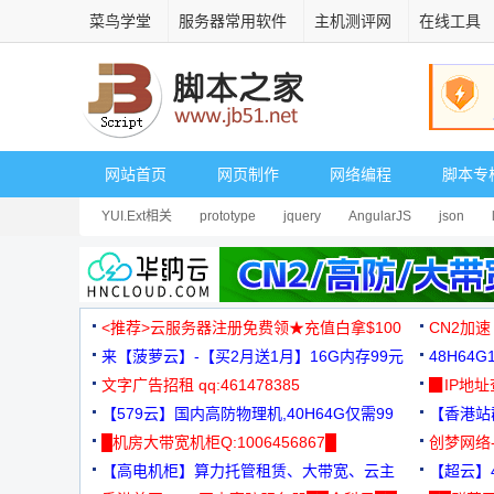
菜鸟学堂
服务器常用软件
主机测评网
在线工具
网站首页
网页制作
网络编程
脚本专
YUI.Ext相关
prototype
jquery
AngularJS
json
<推荐>云服务器注册免费领★充值白拿$100
CN2加速
来【菠萝云】-【买2月送1月】16G内存99元
48H64
文字广告招租 qq:461478385
3000+
▉IP地
【579云】国内高防物理机,40H64G仅需99
【香港站群
元
█机房大带宽机柜Q:1006456867█
创梦网络
【高电机柜】算力托管租赁、大带宽、云主
88元/月
【超云】4