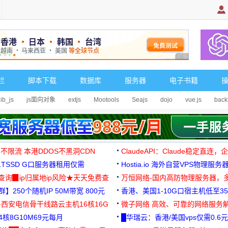
广告 商业广告，理
栏
脚本下载
数据库
服务器
电子书籍
lib_js
js面向对象
extjs
Mootools
Seajs
dojo
vue.js
back
 不限流 本港DDOS不黑洞CDN
ClaudeAPI：Claude稳定直连
G1TSSD G口服务器租用仅需
Hostia.io 海外自营VPS物理服务
可免费测试
址查询▉ip归属地ip风险★天天免费查
万恒网络-国内高防物理服务器，
】250个随机IP 50M带宽 800元
99元/月起
香港、美国1-10G口宿主机低至35
-西安电信骨干线路云主机16核16G
微子网络 高效、可靠的网络服务
核8G10M69元每月
█华瑞云：香港/美国vps仅需0.6元