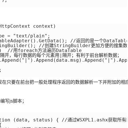
ttpContext context)

e = "text/plain";

TableAdapter().GetData(); //返回的是一个DataTable
tringBuilder(); //创建StringBuilder更加方便的搜集数
s)  //用foreach方法遍历DataTable

$隔开，每行数据的每个元素用|隔开；有利于前台解析数据；

.Append("|").Append(data.msg).Append("|").App


现在只要在前台把一般处理程序返回的数据解析一下并附加的相
开始编写js脚本；
nction (data, status) { //通过WSXPL1.ashx获取所

