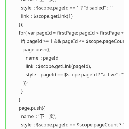
          style  : $scope.pageId == 1 ? "disabled" : "",

          link  : $scope.getLink(1)

        });

        for( var pageId = firstPage; pageId < firstPage + 1
          if( pageId >= 1 && pageId <= $scope.pageCount )
            page.push({

              name  : pageId,

              link  : $scope.getLink(pageId),

              style  : pageId == $scope.pageId ? "active" : ""

            });

          }

        }

        page.push({

          name  : '下一页',

          style  : $scope.pageId == $scope.pageCount ? "dis