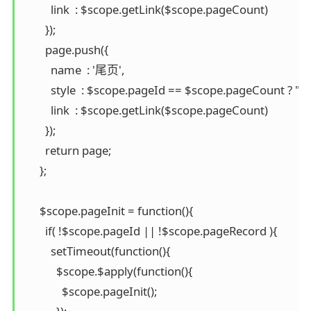
          link  : $scope.getLink($scope.pageCount)

        });

        page.push({

          name  : '尾页',

          style  : $scope.pageId == $scope.pageCount ? "dis
          link  : $scope.getLink($scope.pageCount)

        });

        return page;

      };

      $scope.pageInit = function(){

        if( !$scope.pageId || !$scope.pageRecord ){

          setTimeout(function(){

            $scope.$apply(function(){

              $scope.pageInit();
