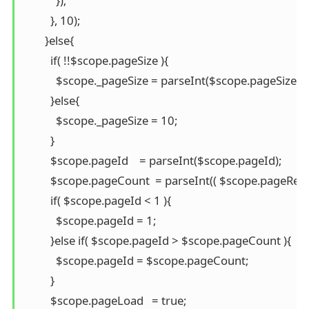
            });

          }, 10);

        }else{

          if( !!$scope.pageSize ){

            $scope._pageSize = parseInt($scope.pageSize);

          }else{

            $scope._pageSize = 10;

          }

          $scope.pageId    = parseInt($scope.pageId);

          $scope.pageCount  = parseInt(( $scope.pageRecor
          if( $scope.pageId < 1 ){

            $scope.pageId = 1;

          }else if( $scope.pageId > $scope.pageCount ){

            $scope.pageId = $scope.pageCount;

          }

          $scope.pageLoad   = true;
