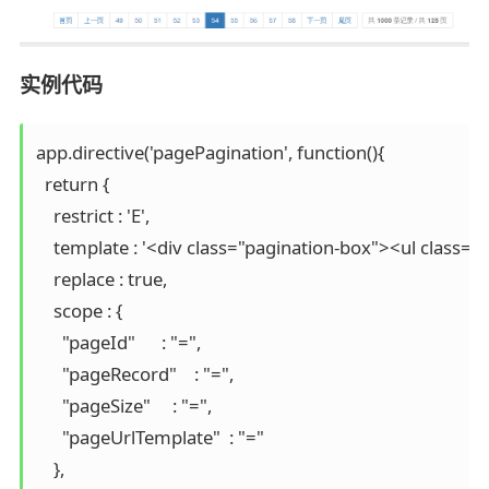
实例代码
app.directive('pagePagination', function(){

  return {

    restrict : 'E',

    template : '<div class="pagination-box"><ul class
    replace : true,

    scope : {

      "pageId"      : "=",

      "pageRecord"    : "=",

      "pageSize"     : "=",

      "pageUrlTemplate"  : "="

    },
