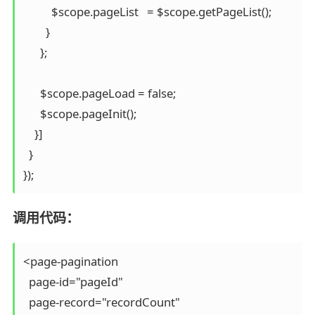
          $scope.pageList   = $scope.getPageList();

        }

      };

      $scope.pageLoad = false;

      $scope.pageInit();

    }]

  }

});
调用代码：
<page-pagination

  page-id="pageId"

  page-record="recordCount"
