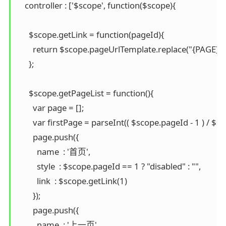
    controller : ['$scope', function($scope){

      $scope.getLink = function(pageId){

        return $scope.pageUrlTemplate.replace("{PAGE}", 
      };

      $scope.getPageList = function(){

        var page = [];

        var firstPage = parseInt(( $scope.pageId - 1 ) / $
        page.push({

          name  : '首页',

          style  : $scope.pageId == 1 ? "disabled" : "",

          link  : $scope.getLink(1)

        });

        page.push({

          name  : '上一页',
