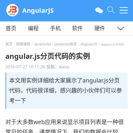
AngularJS
首页
编程
手机
软件
硬件
教程
平面
服务器
首页
网络编程
JavaScript
javascript类库
AngularJS
>
>
>
>
> angular.js分页代码
angular.js分页代码的实例
2016-07-27 10:11:26
投稿：daisy
本文用实例详细给大家展示了angular.js分页
代码，代码很详细，感兴趣的小伙伴们可以参
考一下
对于大多数web应用来说显示项目列表是一种很
常见的任务。通常情况下，我们的数据会比较