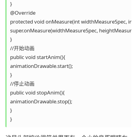
}

@Override

protected void onMeasure(int widthMeasureSpec, int 
super.onMeasure(widthMeasureSpec, heightMeasureSp
}

//开始动画

public void startAnim(){

animationDrawable.start();

}

//停止动画

public void stopAnim(){

animationDrawable.stop();

}

}