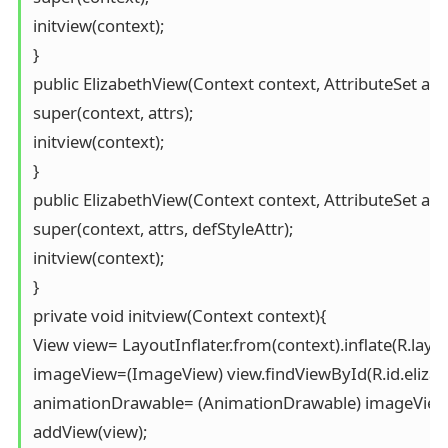
initview(context);

}

public ElizabethView(Context context, AttributeSet attrs
super(context, attrs);

initview(context);

}

public ElizabethView(Context context, AttributeSet attrs,
super(context, attrs, defStyleAttr);

initview(context);

}

private void initview(Context context){

View view= LayoutInflater.from(context).inflate(R.layout
imageView=(ImageView) view.findViewById(R.id.elizabe
animationDrawable= (AnimationDrawable) imageView.
addView(view);
