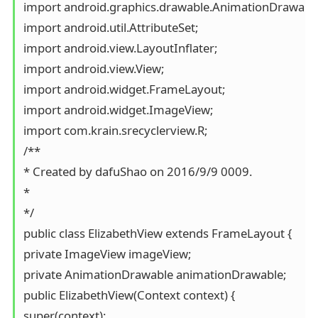
import android.graphics.drawable.AnimationDrawable;
import android.util.AttributeSet;

import android.view.LayoutInflater;

import android.view.View;

import android.widget.FrameLayout;

import android.widget.ImageView;

import com.krain.srecyclerview.R;

/**

* Created by dafuShao on 2016/9/9 0009.

*

*/

public class ElizabethView extends FrameLayout {

private ImageView imageView;

private AnimationDrawable animationDrawable;

public ElizabethView(Context context) {

super(context);
