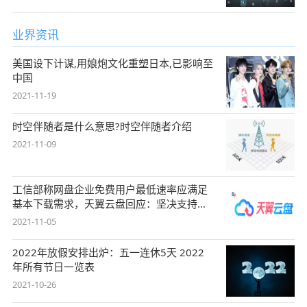
业界资讯
美国设下计谋,用娘炮文化重塑日本,已影响至
中国
2021-11-19
时空伴随者是什么意思?时空伴随者介绍
2021-11-09
工信部称网盘企业免费用户最低速率应满足
基本下载需求，天翼云盘回应：坚决支持，
始终
2021-11-05
2022年放假安排出炉：五一连休5天 2022
年所有节日一览表
2021-10-26