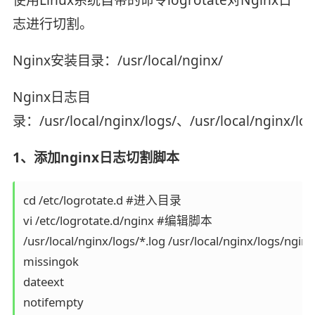
志进行切割。
Nginx安装目录：/usr/local/nginx/
Nginx日志目
录：/usr/local/nginx/logs/、/usr/local/nginx/log
1、添加nginx日志切割脚本
cd /etc/logrotate.d #进入目录

vi /etc/logrotate.d/nginx #编辑脚本

/usr/local/nginx/logs/*.log /usr/local/nginx/logs/nginx_
missingok

dateext

notifempty
