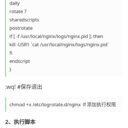
daily

rotate 7

sharedscripts

postrotate

if [ -f /usr/local/nginx/logs/nginx.pid ]; then

kill -USR1 `cat /usr/local/nginx/logs/nginx.pid`

fi

endscript

}
:wq! #保存退出
chmod +x /etc/logrotate.d/nginx ＃添加执行权限
2、执行脚本