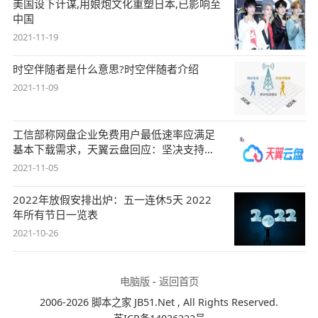
美国设下计谋,用娘炮文化重塑日本,已影响至
中国
2021-11-19
时空伴随者是什么意思?时空伴随者介绍
2021-11-09
工信部称网盘企业免费用户最低速率应满足
基本下载需求，天翼云盘回应：坚决支持，
始终
2021-11-05
2022年放假安排出炉：五一连休5天 2022
年所有节日一览表
2021-10-26
电脑版
-
返回首页
2006-2026 脚本之家 JB51.Net , All Rights Reserved.