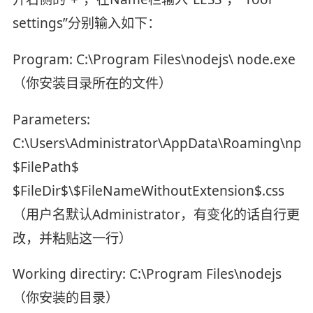
settings”分别输入如下：
Program: C:\Program Files\nodejs\ node.exe
（你安装目录所在的文件）
Parameters:
C:\Users\Administrator\AppData\Roaming\npm\
$FilePath$
$FileDir$\$FileNameWithoutExtension$.css
（用户名默认Administrator，有变化的话自行更
改，并粘贴这一行）
Working directiry: C:\Program Files\nodejs
（你安装的目录）