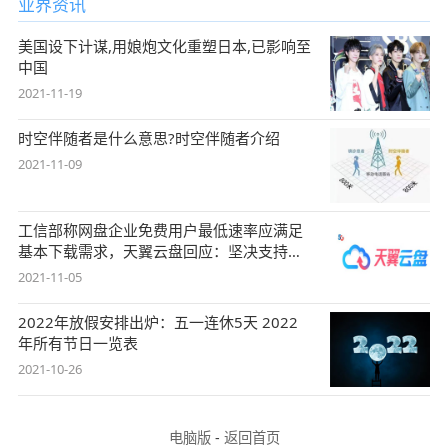
业界资讯
美国设下计谋,用娘炮文化重塑日本,已影响至
中国
2021-11-19
时空伴随者是什么意思?时空伴随者介绍
2021-11-09
工信部称网盘企业免费用户最低速率应满足
基本下载需求，天翼云盘回应：坚决支持，
始终
2021-11-05
2022年放假安排出炉：五一连休5天 2022
年所有节日一览表
2021-10-26
电脑版
-
返回首页