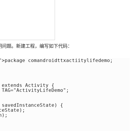
明问题。新建工程，编写如下代码：
">package comandroidttxactiitylifedemo; 

extends Activity { 

 TAG="ActivityLifeDemo"; 

 savedInstanceState) { 

eState); 

); 
