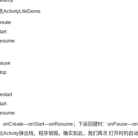
estroy
ityLifeDemo
reate
art
nResume
Pause
top
estart
art
nResume
reate—onStart—onResume；下返回键时：onPause—on
，此Activity弹出栈，程序销毁。确实如此，我们再次 打开时的启