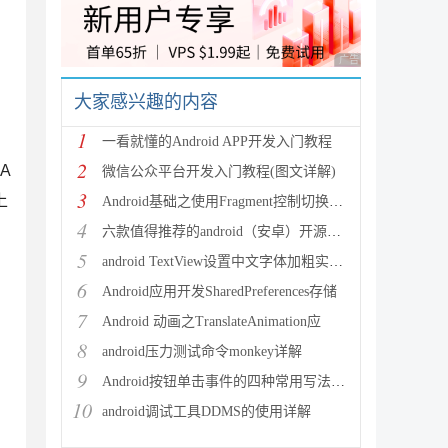
广告 商业广告，理性
大家感兴趣的内容
1
一看就懂的Android APP开发入门教程
2
A
微信公众平台开发入门教程(图文详解)
3
上
Android基础之使用Fragment控制切换多个页面
4
。
六款值得推荐的android（安卓）开源框架简介
5
android TextView设置中文字体加粗实现方法
6
Android应用开发SharedPreferences存储
7
Android 动画之TranslateAnimation应
8
android压力测试命令monkey详解
9
Android按钮单击事件的四种常用写法总结
10
android调试工具DDMS的使用详解