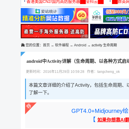
机
香港美国CN2/国内高防服务器██全科云██
██群英网
◆◆◆
广告 商业广告，理性选择
广告 商业广告，理性选择
您的位置：
首页
→
软件编程
→
Android
→ activity 生命周期
android中Activity详解（生命周期、以各种方式
更新时间：2016年11月29日 10:59:28 作者：tangcheng_ok
本篇文章详细的介绍了Activity，包括生命周期
了解一下。
GPT4.0+Midjou
【
如果你想靠AI