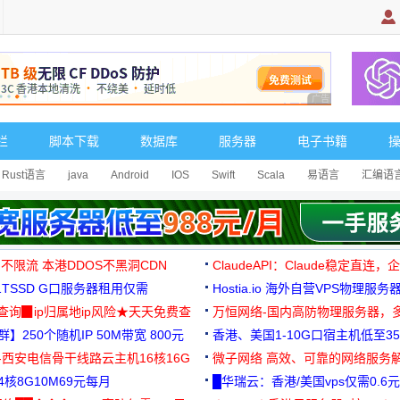
广告 商业广告，理
栏
脚本下载
数据库
服务器
电子书籍
Rust语言
java
Android
IOS
Swift
Scala
易语言
汇编语
 不限流 本港DDOS不黑洞CDN
ClaudeAPI：Claude稳定直连
G1TSSD G口服务器租用仅需
Hostia.io 海外自营VPS物理服务
可免费测试
址查询▉ip归属地ip风险★天天免费查
万恒网络-国内高防物理服务器，
】250个随机IP 50M带宽 800元
99元/月起
香港、美国1-10G口宿主机低至35
-西安电信骨干线路云主机16核16G
微子网络 高效、可靠的网络服务
核8G10M69元每月
█华瑞云：香港/美国vps仅需0.6元