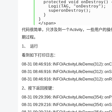
  protected void onDestroy() {
    Logi(TAG, "onDestroy"); 

    superonDestroy(); 

  } 

} 

代码很简单，只涉及到一个Activity，一些用户的
期过程。
1、 运行
看到如下打印日志：
08-31 08:46:916: INFO/ActivityLifeDemo(312): onC
08-31 08:46:916: INFO/ActivityLifeDemo(312): onSt
08-31 08:46:916: INFO/ActivityLifeDemo(312): o
2、按下返回按键：
08-31 09:29:396: INFO/ActivityLifeDemo(354): on
08-31 09:29:216: INFO/ActivityLifeDemo(354): onS