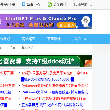
登录/注册
举报中心
关注微信
快捷导航
性选择
广告 商业广告，理
操作系统
网站运营
平面设计
其它
言
R语言
其它相关
广告 商业广告，理
，企业可开票
<推荐>云服务器注册免费领★充值白拿$100
器
█机房大带宽机柜Q:1006456867█
多种配置仅
RAKsmart海外VPS,服务器低至7折★免费试
00元起
用★
RAKsmart海外VPS,服务器低至7折★免费试
解决方案
用★
【祥云网络】江苏多线BGP高防仅需399元
/天█
服务器租用/托管-域名空间/认准腾佑科技