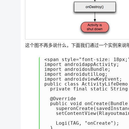
这个图不再多说什么，下面我们通过一个实例来说
<span style="font-size: 18px;
import androidappActivity; 

import androidosBundle; 

import androidutilLog; 

import androidviewKeyEvent; 

public class ActivityLifeDemo 
  private final static String
  @Override 

  public void onCreate(Bundle
    superonCreate(savedInstanc
    setContentView(Rlayoutmain
    Logi(TAG, "onCreate"); 

  } 
