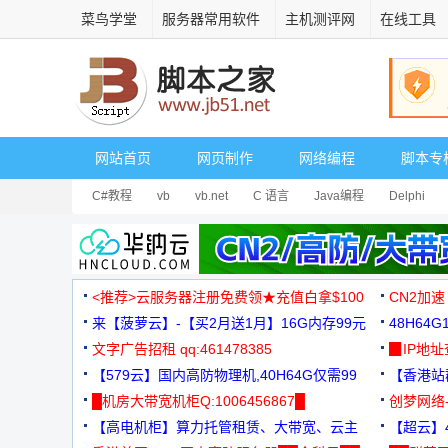
菜鸟学堂
服务器常用软件
主机测评网
在线工具
网站首页
网页制作
网络编程
脚本专
C#教程
vb
vb.net
C 语言
Java编程
Delphi
<推荐>云服务器注册免费领★充值白拿$100
CN2加速
来【菠萝云】-【买2月送1月】16G内存99元
48H64
文字广告招租 qq:461478385
3000+
▉IP地
【579云】国内高防物理机,40H64G仅需99
【香港站群
元
█机房大带宽机柜Q:1006456867█
创梦网络
【高电机柜】算力托管租赁、大带宽、云主
88元/月
【超云】4