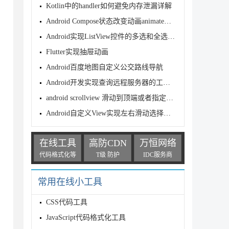
Kotlin中的handler如何避免内存泄漏详解
Android Compose状态改变动画animateXxxAsStat
Android实现ListView控件的多选和全选功能实例
Flutter实现抽屉动画
Android百度地图自定义公交路线导航
Android开发实现查询远程服务器的工具类QueryUtils完整实例
android scrollview 滑动到顶端或者指定位置的实现方法
Android自定义View实现左右滑动选择出生年份
在线工具
高防CDN
万恒网络
代码格式化等
T级 防护
IDC服务商
常用在线小工具
CSS代码工具
JavaScript代码格式化工具