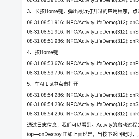
08-31 09:29:216: INFO/ActivityLifeDemo(354): onD
3、长按Home键，弹出最近打开过的应用程序，点击Activ
08-31 08:51:916: INFO/ActivityLifeDemo(312): onC
08-31 08:51:916: INFO/ActivityLifeDemo(312): onSt
08-31 08:51:936: INFO/ActivityLifeDemo(312): o
4、按Home键
08-31 08:53:676: INFO/ActivityLifeDemo(312): on
08-31 08:53:796: INFO/ActivityLifeDemo(312): onS
5、在AllList中点击打开
08-31 08:54:286: INFO/ActivityLifeDemo(312): onR
08-31 08:54:286: INFO/ActivityLifeDemo(312): onSt
08-31 08:54:296: INFO/ActivityLifeDemo(312): o
通过日志信息，我们可以看到。Activity的启动过程：onC
top—onDestroy 正如上面说是，当按下返回键时