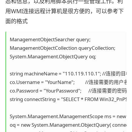
态和信息，以及利用脚本执行一些管理工作。利
用WMI连接远程计算机是很方便的，可以参考下
面的格式
ManagementObjectSearcher query;   

ManagementObjectCollection queryCollection;

System.Management.ObjectQuery oq;

string machineName = "110.119.110.1"; //
co.Username = "YourName";         //连接需要的用户名

co.Password = "YourPassword";      //连接需要的密码

string connectString = "SELECT * FROM Win32_PnPS
System.Management.ManagementScope ms = new Syst
oq = new System.Management.ObjectQuery( connectStr