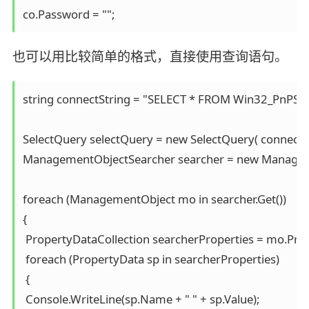
co.Password = "";
也可以用比较简单的格式，直接使用查询语句。
string connectString = "SELECT * FROM Win32_PnPSign
SelectQuery selectQuery = new SelectQuery( connectStr
ManagementObjectSearcher searcher = new Managemen
foreach (ManagementObject mo in searcher.Get())

{

 PropertyDataCollection searcherProperties = mo.Prope
 foreach (PropertyData sp in searcherProperties)

 {

 Console.WriteLine(sp.Name + " " + sp.Value);
