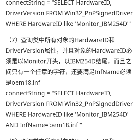
connectString = "SELECT HardwareID,
DriverVersion FROM Win32_PnPSignedDriver
WHERE HardwareID like 'Monitor_IBM254D'"
（7）查询类中所有对象的HardwareID和
DriverVersion属性，并且对象的HardwareID必
须是以Monitor开头，以IBM254D结尾，而且之
间只有一个任意的字符，还要满足InfName必须
是oem18.inf
connectString = "SELECT HardwareID,
DriverVersion FROM Win32_PnPSignedDriver
WHERE HardwareID like 'Monitor_IBM254D'
AND InfName='oem18.inf'"