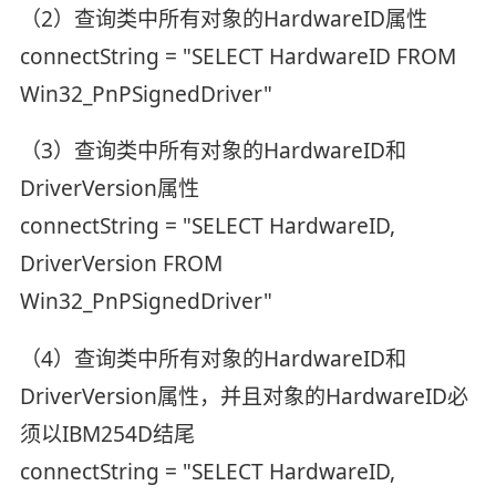
（2）查询类中所有对象的HardwareID属性
connectString = "SELECT HardwareID FROM
Win32_PnPSignedDriver"
（3）查询类中所有对象的HardwareID和
DriverVersion属性
connectString = "SELECT HardwareID,
DriverVersion FROM
Win32_PnPSignedDriver"
（4）查询类中所有对象的HardwareID和
DriverVersion属性，并且对象的HardwareID必
须以IBM254D结尾
connectString = "SELECT HardwareID,