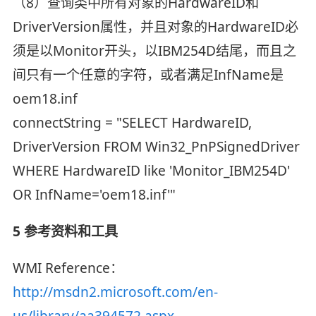
（8）查询类中所有对象的HardwareID和
DriverVersion属性，并且对象的HardwareID必
须是以Monitor开头，以IBM254D结尾，而且之
间只有一个任意的字符，或者满足InfName是
oem18.inf
connectString = "SELECT HardwareID,
DriverVersion FROM Win32_PnPSignedDriver
WHERE HardwareID like 'Monitor_IBM254D'
OR InfName='oem18.inf'"
5 参考资料和工具
WMI Reference：
http://msdn2.microsoft.com/en-
us/library/aa394572.aspx