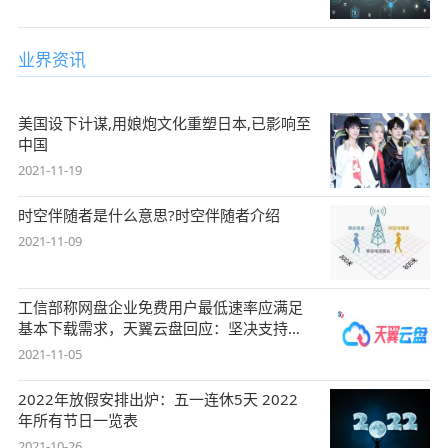
业界资讯
美国设下计谋,用娘炮文化重塑日本,已影响至
中国
2021-11-19
时空伴随者是什么意思?时空伴随者介绍
2021-11-09
工信部称网盘企业免费用户最低速率应满足
基本下载需求，天翼云盘回应：坚决支持，
始终
2021-11-05
2022年放假安排出炉：五一连休5天 2022
年所有节日一览表
2021-10-26