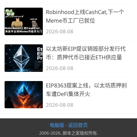
Robinhood上线CashCat,下一个
Meme币工厂已就位
2026-08-08
以太坊新EIP提议销毁部分发行代
币：质押代币已接近ETH供应量
2026-08-08
EIP8363提案上线，以太坊质押刹
车遭DeFi集体开火
2026-08-08
电脑版
返回首页
-
2006-2026, 脚本之家版权所有.