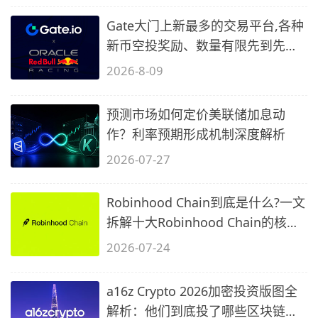
Gate大门上新最多的交易平台,各种
新币空投奖励、数量有限先到先
得…
2026-8-09
预测市场如何定价美联储加息动
作？利率预期形成机制深度解析
2026-07-27
Robinhood Chain到底是什么?一文
拆解十大Robinhood Chain的核心
问题
2026-07-24
a16z Crypto 2026加密投资版图全
解析：他们到底投了哪些区块链项