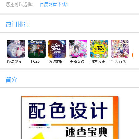
您还可以选择：
百度网盘下载1
热门排行
FC26
魔法少女
咒语旅团
主播女孩
朋友收集
千恋万花
交
简介