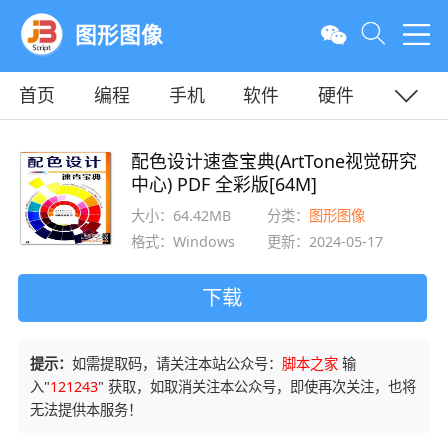
图形图像
首页
编程
手机
软件
硬件
教程
平面
服务器
配色设计速查宝典(ArtTone视觉研究
中心) PDF 全彩版[64M]
大小：64.42MB
分类：
图形图像
格式：Windows
更新：2024-05-17
下载
提示：
如需提取码，请关注本站公众号：
脚本之家
输
入"
121243
" 获取，如取消关注本公众号，即使再次关注，也将
无法提供本服务！