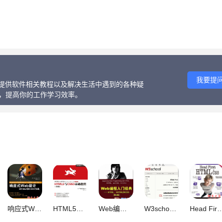
我要提
话、提供软件相关教程以及解决生活中遇到的各种疑
等，提高你的工作学习效率。
响应式Web设计：HTML5和CSS3实战 pdf版
HTML5与CSS3基础教程(第8版) PDF扫描版[33MB]
Web编程入门经典 HTML、XHTML和CSS 中文pdf扫描版 第二版
W3school2020离线手册 全套教程 最新中文chm格式
Head First HTML与CSS(第2版) 中文pdf扫描版[175MB]