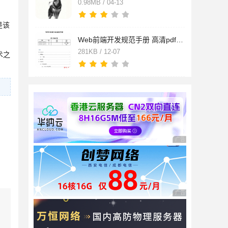
0.98MB / 04-13
是该
Web前端开发规范手册 高清pdf扫描版[280K]
281KB / 12-07
术之
广告 商业广告，理性
广告 商业广告，理性