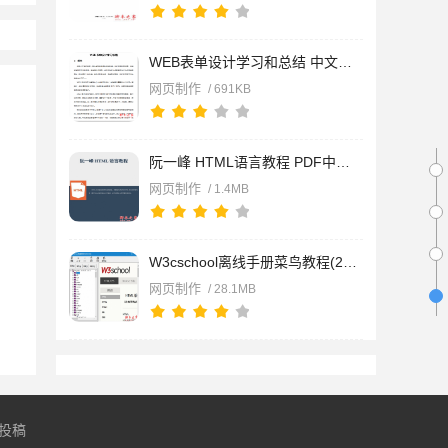
WEB表单设计学习和总结 中文WORD版
网页制作
/ 691KB
阮一峰 HTML语言教程 PDF中文版
网页制作
/ 1.4MB
W3cschool离线手册菜鸟教程(2020) 完整CHM版(含源码)
网页制作
/ 28.1MB
投稿