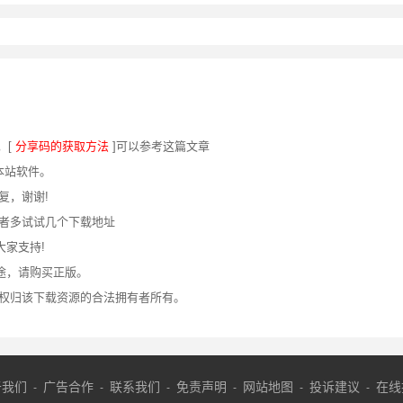
，[
分享码的获取方法
]可以参考这篇文章
本站软件。
复，谢谢!
或者多试试几个下载地址
大家支持!
途，请购买正版。
权归该下载资源的合法拥有者所有。
于我们
广告合作
联系我们
免责声明
网站地图
投诉建议
在线
-
-
-
-
-
-