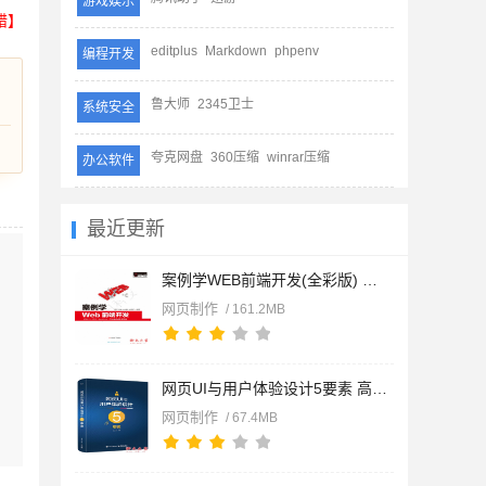
游戏娱乐
错】
editplus
Markdown
phpenv
编程开发
鲁大师
2345卫士
系统安全
夸克网盘
360压缩
winrar压缩
办公软件
最近更新
案例学WEB前端开发(全彩版) 明日科技 中文pdf高清版[161MB]
网页制作
/ 161.2MB
网页UI与用户体验设计5要素 高清pdf完整版[67MB]
网页制作
/ 67.4MB
择