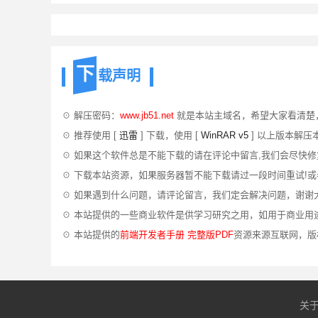
下
载声明
☉ 解压密码：
www.jb51.net
就是本站主域名，希望大家看清楚
☉ 推荐使用 [
迅雷
] 下载，使用 [
WinRAR v5
] 以上版本解压
☉ 如果这个软件总是不能下载的请在评论中留言,我们会尽快修
☉ 下载本站资源，如果服务器暂不能下载请过一段时间重试!
☉ 如果遇到什么问题，请评论留言，我们定会解决问题，谢谢
☉ 本站提供的一些商业软件是供学习研究之用，如用于商业用
☉ 本站提供的
前端开发者手册 完整版PDF
资源来源互联网，版
关