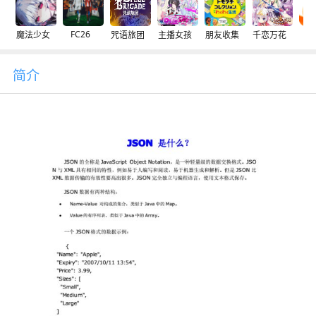
FC26
魔法少女
咒语旅团
主播女孩
朋友收集
千恋万花
交
简介