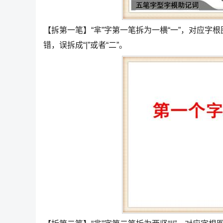
【拆第一笔】“芈”字第一笔拆为一横“一”，对应字根
错，误拆成“|”或者“二”。