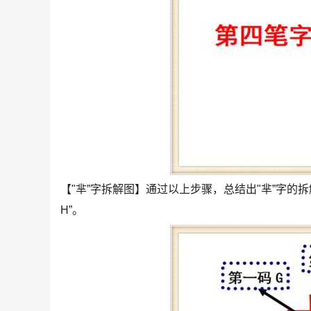
【"芈”字拆解图】通过以上步骤，总结出"芈”字的拆
H”。