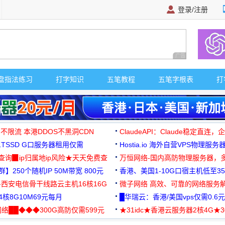
登录/注册
广告 商业广告，理
盘指法练习
打字知识
五笔教程
五笔字根表
打
 不限流 本港DDOS不黑洞CDN
ClaudeAPI：Claude稳定直连
G1TSSD G口服务器租用仅需
Hostia.io 海外自营VPS物理服务
可免费测试
址查询▉ip归属地ip风险★天天免费查
万恒网络-国内高防物理服务器，
】250个随机IP 50M带宽 800元
99元/月起
香港、美国1-10G口宿主机低至35
-西安电信骨干线路云主机16核16G
微子网络 高效、可靠的网络服务
核8G10M69元每月
█华瑞云：香港/美国vps仅需0.6元
络██◆◆◆300G高防仅需599元
★31idc★香港云服务器2核4G★
用◆