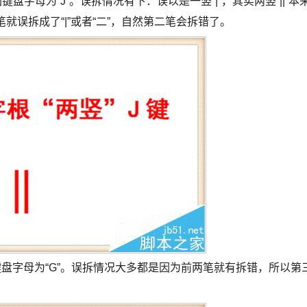
键盘字母为“J”。误拆情况有下：误以是一竖“|”，其实两竖“||”本
就误拆成了“|”或者“二”，自然第二笔会拆错了。
键盘字母为“G”。误拆情况大多都是因为前两笔就有拆错，所以第