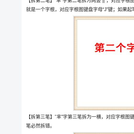
【拆第二笔】“芈”字第二笔拆为两竖“||”，对应字根图
就是一个字根，对应字根图键盘字母“J”键；如果起笔
【拆第三笔】"芈”字第三笔拆为一横，对应字根图
笔必然拆错。