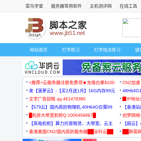
菜鸟学堂
服务器常用软件
主机测评网
在线工具
网站首页
打字练习
打字指法练习
键
<推荐>云服务器注册免费领★充值白拿$100
CN2加速
来【菠萝云】-【买2月送1月】16G内存99元
48H64
文字广告招租 qq:461478385
3000+
▉IP地
【579云】国内高防物理机,40H64G仅需99
【香港站群
元
█机房大带宽机柜Q:1006456867█
创梦网络
【高电机柜】算力托管租赁、大带宽、云主
88元/月
【超云】4
机
香港美国CN2/国内高防服务器██全科云██
██群英网
◆◆◆