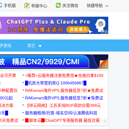
手机版
关注微信
快捷导航
举报中心
性选择
广告 商业广告，理
字游戏
其它
广告 商业广告，理
，企业可开票
<推荐>云服务器注册免费领★充值白拿$100
器
█机房大带宽机柜Q:1006456867█
多种配置仅
RAKsmart海外VPS,服务器低至7折★免费试
00元起
用★
RAKsmart海外VPS,服务器低至7折★免费试
解决方案
用★
【祥云网络】江苏多线BGP高防仅需399元
/天█
服务器租用/托管-域名空间/认准腾佑科技
30天免费试
▉脚本云▉ChatGPT专用服务器 最低仅需
19元/月