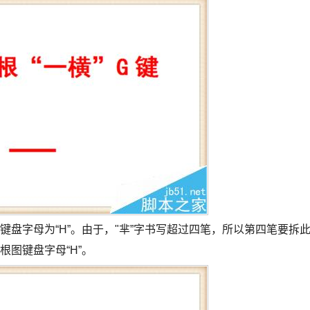
图键盘字母为“H”。由于，"芈”字书写超过四笔，所以第四笔要拆
根图键盘字母“H”。