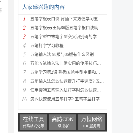
好
大家感兴趣的内容
进
1
五笔字根表口诀 背诵下来方便学习五笔打字的朋友
2
五笔字根表(王码86版五笔字根口诀助记词、五笔字根表
3
五笔字型中末笔字型交叉识别码的学习技巧
4
五笔打字学习教程
5
五笔输入法 98版与86版有什么区别
6
万能五笔输入法非常实用的使用技巧介绍
7
五笔学习第2课 熟悉五笔字型字根和字根口诀
8
五笔输入法怎么快速提升打字速度? 五笔打字输入法口诀
9
使用搜狗五笔输入法打字时怎么快速调出五笔字根表？
10
怎么快速使用五笔打字? 五笔字型打字的技巧
在线工具
高防CDN
万恒网络
代码格式化等
T级 防护
IDC服务商