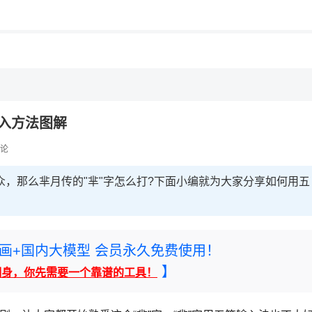
输入方法图解
论
众，那么芈月传的"芈"字怎么打?下面小编就为大家分享如何用五
rney绘画+国内大模型 会员永久免费使用！
】
翻身，你先需要一个靠谱的工具！