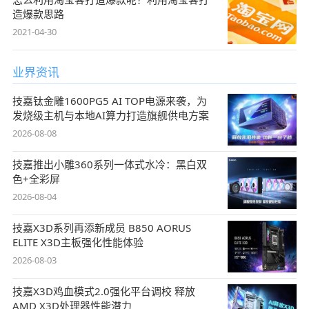
造爆款思路
2021-04-30
业界资讯
技嘉钛金雕1600PG5 AI TOP电源来袭，为
发烧级主机与本地AI算力打造旗舰供电方案
2026-08-08
技嘉推出小雕360系列一体式水冷：黑白双
色+全彩屏
2026-08-04
技嘉X3D系列再添新成员 B850 AORUS
ELITE X3D主板强化性能体验
2026-08-03
技嘉X3D鸡血模式2.0强化平台调校 释放
AMD X3D处理器性能潜力