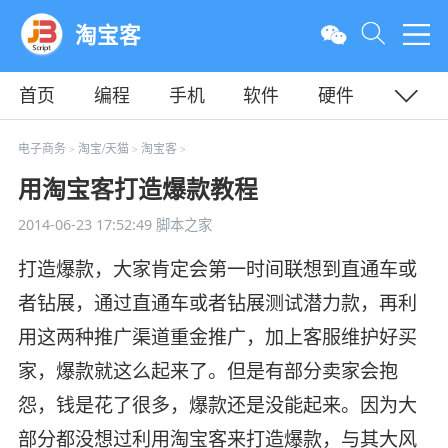
淘宝客
首页
编程
手机
软件
硬件
教程
平面
服务器
电子商务
淘宝/天猫
淘宝客
>
>
>
用淘宝客打造爆款教程
2014-06-23 17:52:49
脚本之家
打造爆款，大家肯定会第一时间联想到直通车或
者钻展，通过直通车或者钻展测试潜力款，再利
用这两种推广渠道重金推广，加上客服维护好买
家，爆款就这么起来了。但是有部分卖家会抱
怨，钱是花了很多，爆款还是没能起来。因为大
部分都没想过利用淘宝客来打造爆款，与其大风