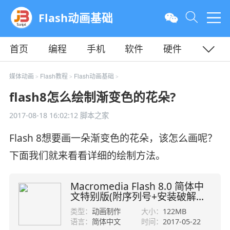
Flash动画基础
首页
编程
手机
软件
硬件
教程
平面
服务器
媒体动画
Flash教程
Flash动画基础
>
>
>
flash8怎么绘制渐变色的花朵?
2017-08-18 16:02:12
脚本之家
Flash 8想要画一朵渐变色的花朵，该怎么画呢？
下面我们就来看看详细的绘制方法。
Macromedia Flash 8.0 简体中
文特别版(附序列号+安装破解教
程)
类型：
动画制作
大小：
122MB
语言：
简体中文
时间：
2017-05-22