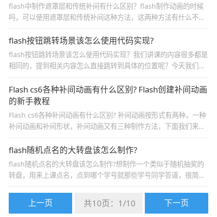
flash中制作遮罩层和传统补间有什么区别？flash制作动画的时候
吗，可以使用遮罩层和传统补间这种方法，这两种方法有什么不
同？下面我们来看看详细的教程，需要的朋友可以参考下
flash按钮跳转场景该怎么使用代码实现?
flash按钮跳转场景该怎么使用代码实现？我们讲课的内容很多都是
相同的，提到相关内容怎么直接跳转到具体的位置呢？今天我们就
来看看flash中按钮来实现场景之间的跳转的教程，需要的朋友可以
参考下
Flash cs6各种补间动画有什么区别? Flash创建补间动画
的新手教程
Flash cs6各种补间动画有什么区别? 补间动画按形式有两种，一种
补间动画和补间形状，补间动画又有三种制作方法，下面我们来看
看Flash cs6各种补间动画之前的区别，适合新手学习
flash随机点名的大转盘该怎么制作?
flash随机点名的大转盘该怎么制作?想制作一个类似于随机抽奖的
转盘，用来上课点名，点到哪个学号就那些学号同学答道，很简
单，下面分享详细的操作过程，内附代码，需要的朋友可以参考下
上一页
下一页
共10页：
1
/
10