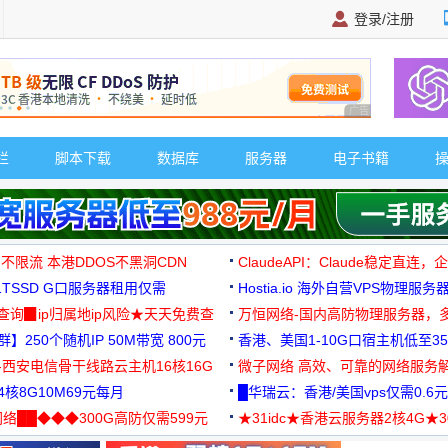
登录/注册
广告 商业广告，理
栏
脚本下载
数据库
服务器
电子书籍
 不限流 本港DDOS不黑洞CDN
ClaudeAPI：Claude稳定直连
G1TSSD G口服务器租用仅需
Hostia.io 海外自营VPS物理服务
可免费测试
址查询▉ip归属地ip风险★天天免费查
万恒网络-国内高防物理服务器，
】250个随机IP 50M带宽 800元
99元/月起
香港、美国1-10G口宿主机低至35
-西安电信骨干线路云主机16核16G
微子网络 高效、可靠的网络服务
核8G10M69元每月
█华瑞云：香港/美国vps仅需0.6元
络██◆◆◆300G高防仅需599元
★31idc★香港云服务器2核4G★
用◆