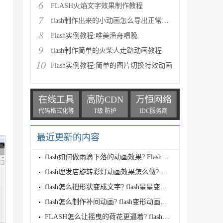
6
FLASH火焰文字效果制作教程
7
flash制作出来的小动画怎么导出正常清晰(无色差)GIF图
8
Flash实例教程:唯美渔舟唱晚
9
flash制作简单的火柴人走路动画教程
10
Flash实例教程:简单的图片切换特效动画
在线工具
高防CDN
万恒网络
代码格式化等
T级 防护
IDC服务商
最近更新的内容
flash如何做雨滴下落的动画效果? Flash8做一个下雨效
flash理发店旋转彩灯动画效果怎么做? 理发店旋转灯制
flash怎么把形状变成文字? flash星星变文字动画的实现
flash怎么制作补间动画? flash变形动画的实现方法
FLASH怎么让摇曳的荷花更逼着? flash制作风吹荷花动画