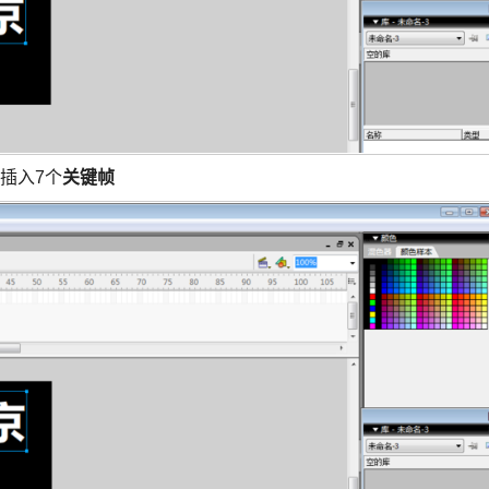
插入7个
关键帧