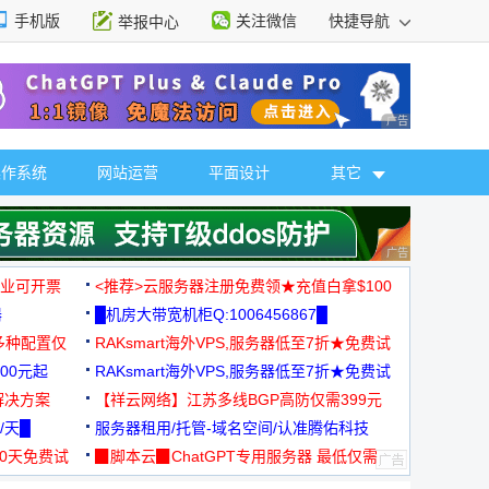
手机版
关注微信
快捷导航
举报中心
性选择
广告 商业广告，理
操作系统
网站运营
平面设计
其它
广告 商业广告，理
，企业可开票
<推荐>云服务器注册免费领★充值白拿$100
器
█机房大带宽机柜Q:1006456867█
多种配置仅
RAKsmart海外VPS,服务器低至7折★免费试
00元起
用★
RAKsmart海外VPS,服务器低至7折★免费试
解决方案
用★
【祥云网络】江苏多线BGP高防仅需399元
/天█
服务器租用/托管-域名空间/认准腾佑科技
30天免费试
▉脚本云▉ChatGPT专用服务器 最低仅需
19元/月