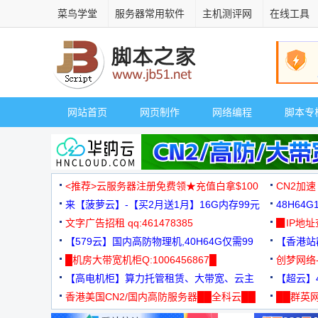
菜鸟学堂
服务器常用软件
主机测评网
在线工具
网站首页
网页制作
网络编程
脚本专
<推荐>云服务器注册免费领★充值白拿$100
CN2加速
来【菠萝云】-【买2月送1月】16G内存99元
48H64
文字广告招租 qq:461478385
3000+
▉IP地
【579云】国内高防物理机,40H64G仅需99
【香港站群
元
█机房大带宽机柜Q:1006456867█
创梦网络
【高电机柜】算力托管租赁、大带宽、云主
88元/月
【超云】4
机
香港美国CN2/国内高防服务器██全科云██
██群英网
◆◆◆