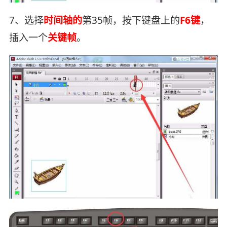
7、选择
时间轴的
第35帧，按下键盘上的
F6键
，
插入一个
关键帧
。