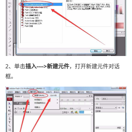
2、单击
插入---->新建元件
，打开新建元件对话
框。