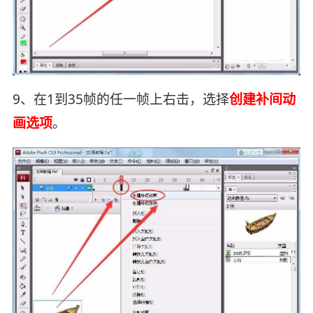
9、在1到35帧的任一帧上右击，选择
创建补间动
画选项
。