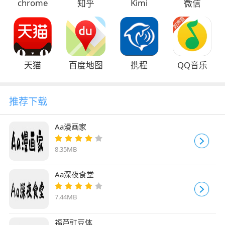
chrome
Kimi
知乎
微信
天猫
百度地图
携程
QQ音乐
推荐下载
Aa漫画家
8.35MB
Aa深夜食堂
7.44MB
福芦豇豆体