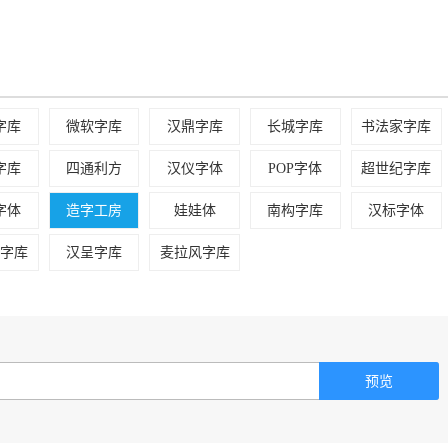
制到此文件夹下
字库
微软字库
汉鼎字库
长城字库
书法家字库
就可以将该字体安装到系统中。
字库
四通利方
汉仪字体
POP字体
超世纪字库
用字体册添加。
字体
造字工房
娃娃体
南构字库
汉标字体
以
财字库
汉呈字库
麦拉风字库
预览
以前都是在win98或更早的版本下开发的。)
码,您可以在下载回来时双击字体可以看到这个字体的名字是什么。然后在选择使用这