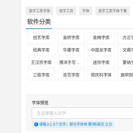
或
打开控制面板，在控制面板中打开字体文件夹，之后把下载的字体复
造字工房字体
造字工房
字体
造字工房字体下载
第二种：适用于安装单个字体文件
软件分类
直接右键选择“安装”菜单进行安装
推荐
或
创艺字库
金桥字库
金梅字库
方正
双击字体文件，在打开的字体文件界面上点击最上方的“安装”按钮，
以上两种方法适应于所有Windows操作系统
经典字库
华康字库
中国龙字库
文鼎
Mac系统字体安装方法
mac下找到"系统-资源库-fonts"，粘贴启功体字体文件即可，亦可
王汉宗字库
博洋手写中文
迷你字库
蒙纳
注：如果添加后有不能用的朋友们，不要着急，重启一下计算机就可
三极字库
吉页字库
郑庆科字体
施申
相关阅读
更详细的windows系统通用电脑安装字体教程：
请点击查看
ttf格式字体怎么安装到手机？安卓手机字体替换图文教程
常见问题
字体预览
1.为什么在安装时会出现"文件损坏"?
答：这是因为字库与您的系统产生冲突(特别是xp系统,因为有很多字体
2.为什么安装完字体后我在使用时找不到?
请输入1-5个文字；部分字体有 繁\简\英文 之分
答：有些字体:例如华康系列的。他们在列表显示为他的相关拼音代