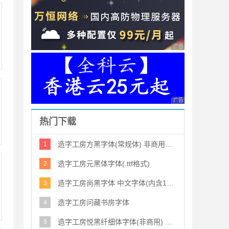
广告 商业广告，理性
广告 商业广告，理性
热门下载
造字工房方黑字体(常规体) 非商用免费版
1
造字工房元黑体字体(.ttf格式)
2
造字工房尚黑字体 中文字体(内含12款造字工房尚黑系列字体)
3
造字工房问藏书房字体
4
造字工房悦黑纤细体字体(非商用) MFYueHei_Noncommercial-ExLigh
5