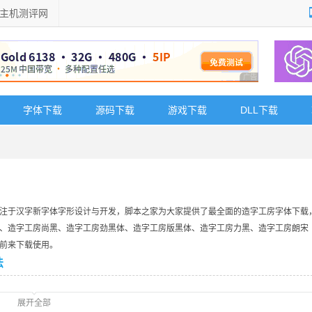
主机测评网
广告 商业广告，理
字体下载
源码下载
游戏下载
DLL下载
注于汉字新字体字形设计与开发，脚本之家为大家提供了最全面的造字工房字体下载
、造字工房尚黑、造字工房劲黑体、造字工房版黑体、造字工房力黑、造字工房朗宋
前来下载使用。
法
展开全部