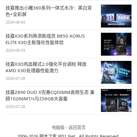
技嘉推出小雕360系列一体式水冷：黑白双
色+全彩屏
2026-08-04
技嘉X3D系列再添新成员 B850 AORUS
ELITE X3D主板强化性能体验
2026-08-03
技嘉X3D鸡血模式2.0强化平台调校 释放
AMD X3D处理器性能潜力
2026-07-28
技嘉Z890 DUO X完善CQDIMM高频生态 兼
顾10266MT/s与256GB大容量
2026-07-28
电脑版
-
返回首页
2006-2026 脚本之家 JB51.Net , All Rights Reserved.