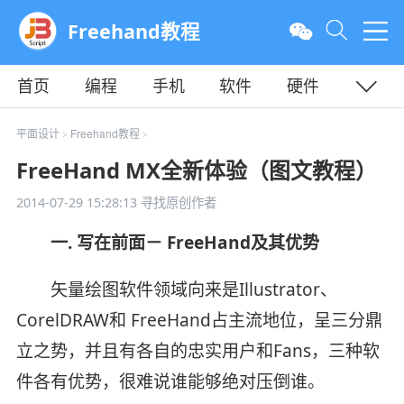
Freehand教程
首页
编程
手机
软件
硬件
教程
平面
服务器
平面设计
Freehand教程
>
>
FreeHand MX全新体验（图文教程）
2014-07-29 15:28:13
寻找原创作者
一. 写在前面－ FreeHand及其优势
矢量绘图软件领域向来是Illustrator、
CorelDRAW和 FreeHand占主流地位，呈三分鼎
立之势，并且有各自的忠实用户和Fans，三种软
件各有优势，很难说谁能够绝对压倒谁。