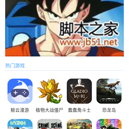
热门游戏
鲸云漫游
植物大战僵尸
蠢蠢角斗士
恐龙岛