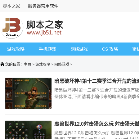
脚本之家
服务器常用软件
游戏攻略
手机游戏
网络游戏
CS 攻略
街
您的位置：
主页
>
游戏攻略
>
网络游戏
>
暗黑破坏神4第十二赛季适合开荒的流派
暗黑破坏神4第十二赛季适合开荒的流派有哪
圣休亚瑞,下面请看小编带来的暗黑4新赛季全
魔兽世界12.0射击猎怎么玩 射击猎天
魔兽世界12.0射击猎怎么玩？魔兽世界12