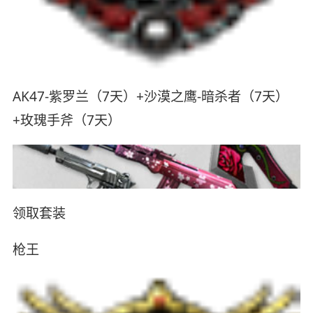
AK47-紫罗兰（7天）+沙漠之鹰-暗杀者（7天）
+玫瑰手斧（7天）
领取套装
枪王