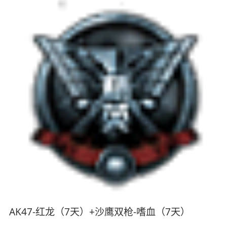
AK47-红龙（7天）+沙鹰双枪-嗜血（7天）