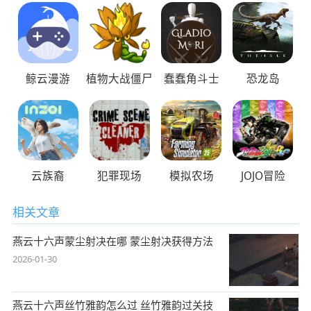
鲸云漫游
植物大战僵尸
蠢蠢角斗士
恐龙岛
云族裔
犯罪现场
模拟农场
JOJO冒险
相关文章
燕云十六声蒙尘射决在哪 蒙尘射决获得方法
2026-01-30
燕云十六声丝竹雅韵怎么过 丝竹雅韵过关技