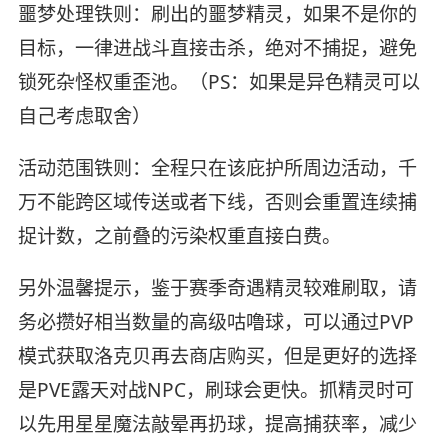
噩梦处理铁则：刷出的噩梦精灵，如果不是你的
目标，一律进战斗直接击杀，绝对不捕捉，避免
锁死杂怪权重歪池。（PS：如果是异色精灵可以
自己考虑取舍）
活动范围铁则：全程只在该庇护所周边活动，千
万不能跨区域传送或者下线，否则会重置连续捕
捉计数，之前叠的污染权重直接白费。
另外温馨提示，鉴于赛季奇遇精灵较难刷取，请
务必攒好相当数量的高级咕噜球，可以通过PVP
模式获取洛克贝再去商店购买，但是更好的选择
是PVE露天对战NPC，刷球会更快。抓精灵时可
以先用星星魔法敲晕再扔球，提高捕获率，减少