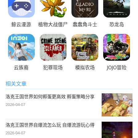
鲸云漫游
植物大战僵尸
蠢蠢角斗士
恐龙岛
云族裔
犯罪现场
模拟农场
JOJO冒险
相关文章
洛克王国世界如何孵蛋更高效 孵蛋策略分享
2026-04-07
洛克王国世界自爆流怎么玩 自爆流游玩心得
2026-04-07