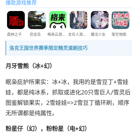
爆款游戏推荐
森林之子
恐龙岛
格来云游戏
女巨人游乐场
魔法少女
架空地图
洛克王国世界赛季限定精灵速刷技巧
月牙雪熊（冰+幻）
眠枭庇护所果实：冰+冰，我用的是雪豆丁+雪娃
娃，都是纯冰系，抓取或进化20只雪巨人/雪灵后
图鉴解锁果实，2雪娃娃=>2雪豆丁循环刷，顺序
无所谓都是纯属性。
粉星仔（幻），粉粉星（电+幻）