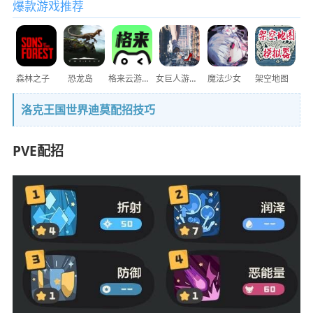
爆款游戏推荐
森林之子
恐龙岛
格来云游戏
女巨人游乐场
魔法少女
架空地图
洛克王国世界迪莫配招技巧
PVE配招