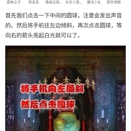
森林之子
恐龙岛
格来云游戏
女巨人游乐场
魔法少女
架空地图
首先我们点击一下中间的圆球，注意会发出声音
的。然后将手机往左边倾斜，再次点击圆球，等
向右的箭头亮起白光就可以了。