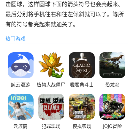
击圆球，这样圆球下面的箭头符号也会亮起来。
最后分别将手机往右和往左倾斜就可以了。等所
有的符号都亮起来就通关了。
热门游戏
鲸云漫游
植物大战僵尸
蠢蠢角斗士
恐龙岛
云族裔
犯罪现场
模拟农场
JOJO冒险