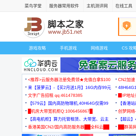
菜鸟学堂
服务器常用软件
主机测评网
在线工具
游戏攻略
手机游戏
网络游戏
CS 攻
<推荐>云服务器注册免费领★充值白拿$100
CN2加速
来【菠萝云】-【买2月送1月】16G内存99元
48H64
文字广告招租 qq:461478385
3000+
▉IP地
【579云】国内高防物理机,40H64G仅需99
【香港站群
元
█机房大带宽机柜Q:1006456867█
创梦网络
【高电机柜】算力托管租赁、大带宽、云主
88元/月
【超云】4
机
香港美国CN2/国内高防服务器██全科云██
██群英网
◆◆◆