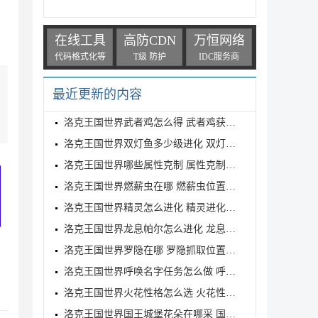
在线工具
高防CDN
万恒网络
代码格式化等
T级 防护
IDC服务商
最近更新的内容
洛克王国世界武者鸡怎么得 武者鸡获得方式
洛克王国世界双灯鱼多少级进化 双灯鱼进化等级介绍
洛克王国世界哪些属性克制 属性克制表分享
洛克王国世界燃薪虫在哪 燃薪虫位置详解
洛克王国世界精灵怎么进化 精灵进化方式
洛克王国世界龙息帕尔怎么进化 龙息帕尔进化介绍
洛克王国世界罗隐在哪 罗隐抓取位置分享
洛克王国世界呼唤名字任务怎么做 呼唤名字任务完成方
洛克王国世界火花性格怎么选 火花性格推荐
洛克王国世界国王城堡花朵在哪采 国王城堡全花朵采集