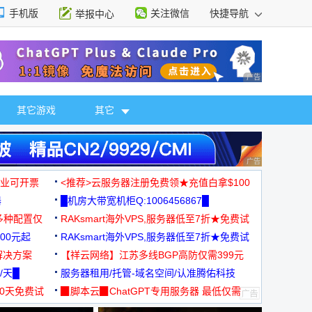
手机版
关注微信
快捷导航
举报中心
性选择
广告 商业广告，理
其它游戏
其它
广告 商业广告，理
，企业可开票
<推荐>云服务器注册免费领★充值白拿$100
器
█机房大带宽机柜Q:1006456867█
多种配置仅
RAKsmart海外VPS,服务器低至7折★免费试
00元起
用★
RAKsmart海外VPS,服务器低至7折★免费试
解决方案
用★
【祥云网络】江苏多线BGP高防仅需399元
/天█
服务器租用/托管-域名空间/认准腾佑科技
30天免费试
▉脚本云▉ChatGPT专用服务器 最低仅需
19元/月