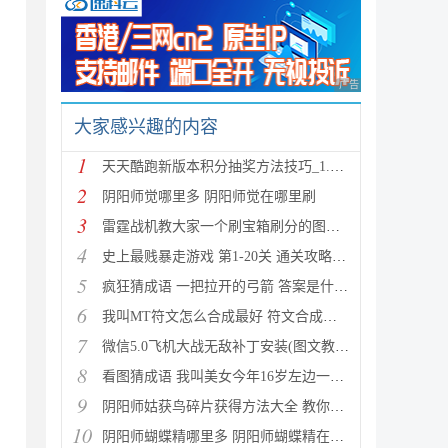
广告 商业广告，理性
大家感兴趣的内容
1
天天酷跑新版本积分抽奖方法技巧_1.0.8.0版新人物新坐
2
阴阳师觉哪里多 阴阳师觉在哪里刷
3
雷霆战机教大家一个刷宝箱刷分的图文教程
4
史上最贱暴走游戏 第1-20关 通关攻略(图文详解)
5
疯狂猜成语 一把拉开的弓箭 答案是什么成语
6
我叫MT符文怎么合成最好 符文合成攻略推荐
7
微信5.0飞机大战无敌补丁安装(图文教程) 高分攻略
8
看图猜成语 我叫美女今年16岁左边一个女人 答案是什么
9
阴阳师姑获鸟碎片获得方法大全 教你如何快速获得姑获
10
阴阳师蝴蝶精哪里多 阴阳师蝴蝶精在哪里刷