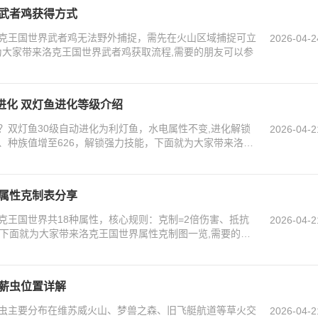
 武者鸡获得方式
克王国世界武者鸡无法野外捕捉，需先在火山区域捕捉可立
2026-04-2
为大家带来洛克王国世界武者鸡获取流程,需要的朋友可以参
进化 双灯鱼进化等级介绍
？双灯鱼30级自动进化为利灯鱼，水电属性不变,进化解锁
2026-04-2
、种族值增至626，解锁强力技能，下面就为大家带来洛克
 属性克制表分享
克王国世界共18种属性，核心规则：克制=2倍伤害、抵抗
2026-04-2
害；下面就为大家带来洛克王国世界属性克制图一览,需要的朋
燃薪虫位置详解
虫主要分布在维苏威火山、梦兽之森、旧飞艇航道等草火交
2026-04-2