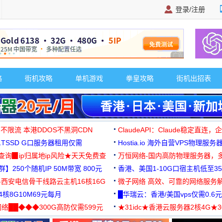
登录/注册
广告 商业广告，理
略
街机攻略
单机游戏
拳皇攻略
街机出招表
 不限流 本港DDOS不黑洞CDN
ClaudeAPI：Claude稳定直连
G1TSSD G口服务器租用仅需
Hostia.io 海外自营VPS物理服务
可免费测试
址查询▉ip归属地ip风险★天天免费查
万恒网络-国内高防物理服务器，
】250个随机IP 50M带宽 800元
99元/月起
香港、美国1-10G口宿主机低至35
-西安电信骨干线路云主机16核16G
微子网络 高效、可靠的网络服务
核8G10M69元每月
█华瑞云：香港/美国vps仅需0.6元
络██◆◆◆300G高防仅需599元
★31idc★香港云服务器2核4G★
用◆