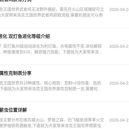
克王国世界武者鸡无法野外捕捉，需先在火山区域捕捉可立
2026-04-2
为大家带来洛克王国世界武者鸡获取流程,需要的朋友可以参
进化 双灯鱼进化等级介绍
？双灯鱼30级自动进化为利灯鱼，水电属性不变,进化解锁
2026-04-2
、种族值增至626，解锁强力技能，下面就为大家带来洛克
 属性克制表分享
克王国世界共18种属性，核心规则：克制=2倍伤害、抵抗
2026-04-2
害；下面就为大家带来洛克王国世界属性克制图一览,需要的朋
燃薪虫位置详解
虫主要分布在维苏威火山、梦兽之森、旧飞艇航道等草火交
2026-04-2
噩梦枷锁奇遇触发,下面就为大家带来洛克王国世界燃薪虫