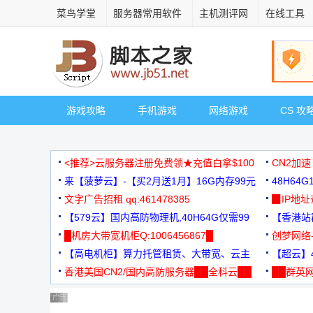
菜鸟学堂
服务器常用软件
主机测评网
在线工具
游戏攻略
手机游戏
网络游戏
CS 攻
<推荐>云服务器注册免费领★充值白拿$100
CN2加速
来【菠萝云】-【买2月送1月】16G内存99元
48H64
文字广告招租 qq:461478385
3000+
▉IP地
【579云】国内高防物理机,40H64G仅需99
【香港站群
元
█机房大带宽机柜Q:1006456867█
创梦网络
【高电机柜】算力托管租赁、大带宽、云主
88元/月
【超云】4
机
香港美国CN2/国内高防服务器██全科云██
██群英网
◆◆◆
广告 商业广告，理性选择
广告 商业广告，理性选择
广告 商业广告，理性选择
广告 商业广告，理性选择
广告 商业广告，理性选择