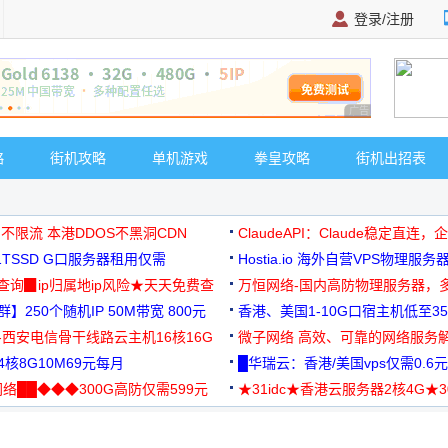
登录/注册
广告 商业广告，理
略
街机攻略
单机游戏
拳皇攻略
街机出招表
 不限流 本港DDOS不黑洞CDN
ClaudeAPI：Claude稳定直连
G1TSSD G口服务器租用仅需
Hostia.io 海外自营VPS物理服务
可免费测试
址查询▉ip归属地ip风险★天天免费查
万恒网络-国内高防物理服务器，
】250个随机IP 50M带宽 800元
99元/月起
香港、美国1-10G口宿主机低至35
-西安电信骨干线路云主机16核16G
微子网络 高效、可靠的网络服务
核8G10M69元每月
█华瑞云：香港/美国vps仅需0.6元
络██◆◆◆300G高防仅需599元
★31idc★香港云服务器2核4G★
用◆