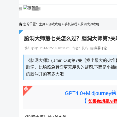
广告 商业广告，理性选择
广告 商业广告，理性选择
广告 商业广告，理性选择
广告 商业广告，理性选择
广告 商业广告，理性选择
您的位置：
主页
>
游戏攻略
>
手机游戏
> 脑洞大师攻略
脑洞大师第七关怎么过？脑洞大师第7关
发布时间：2014-12-14 10:34:01 作者：佚名
我要评论
《脑洞大师》(Brain Out)第7关【找出最大的
脑洞，比脑筋急转弯更无厘头的谜题,下面是小编
的脑洞开的有多大吧
GPT4.0+Midjou
【
如果你想靠AI