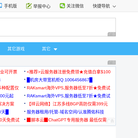
手机版
关注微信
快捷导航
举报中心
性选择
广告 商业广告，理
其它游戏
其它
广告 商业广告，理
，企业可开票
<推荐>云服务器注册免费领★充值白拿$100
器
█机房大带宽机柜Q:1006456867█
多种配置仅
RAKsmart海外VPS,服务器低至7折★免费试
00元起
用★
RAKsmart海外VPS,服务器低至7折★免费试
解决方案
用★
【祥云网络】江苏多线BGP高防仅需399元
/天█
服务器租用/托管-域名空间/认准腾佑科技
30天免费试
▉脚本云▉ChatGPT专用服务器 最低仅需
19元/月