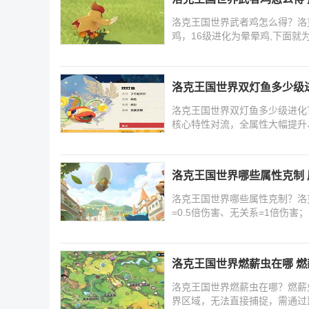
洛克王国世界武者鸡怎么得？洛
鸡，16级进化为晕晕鸡,下面就
洛克王国世界双灯鱼多少级
洛克王国世界双灯鱼多少级进化
核心特性对流，全属性大幅提升
王
洛克王国世界哪些属性克制
洛克王国世界哪些属性克制？洛
=0.5倍伤害、无关系=1倍伤
友
洛克王国世界燃薪虫在哪 
洛克王国世界燃薪虫在哪？燃薪
界区域，无法直接捕捉，需通过