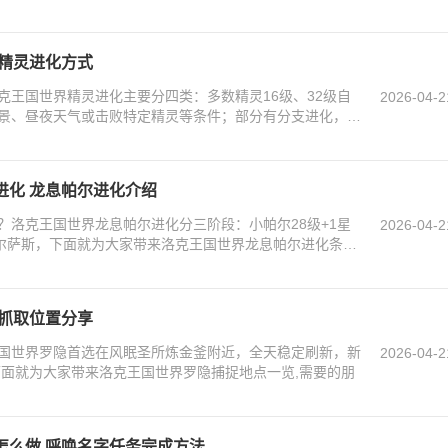
 精灵进化方式
克王国世界精灵进化主要分四类：多数精灵16级、32级自
2026-04-2
景、昼夜天气或击败特定精灵等条件；部分有分支进化，下
进化 龙息帕尔进化介绍
？洛克王国世界龙息帕尔进化分三阶段：小帕尔28级+1星
2026-04-2
帕尔萨斯，下面就为大家带来洛克王国世界龙息帕尔进化条件
隐抓取位置分享
国世界罗隐首选在风眠圣所炼金釜附近，全天稳定刷新，新
2026-04-2
下面就为大家带来洛克王国世界罗隐捕捉地点一览,需要的朋
怎么做 呼唤名字任务完成方法