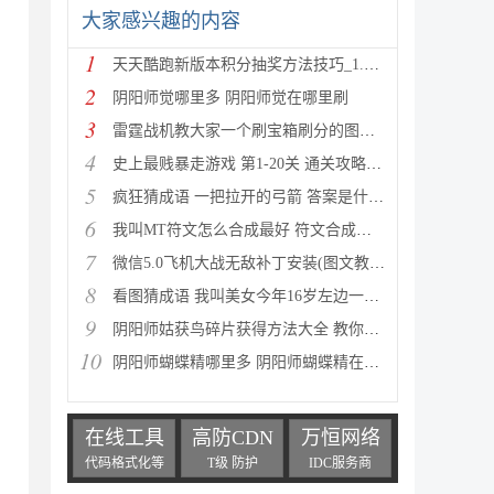
大家感兴趣的内容
1
天天酷跑新版本积分抽奖方法技巧_1.0.8.0版新人物新坐
2
阴阳师觉哪里多 阴阳师觉在哪里刷
3
雷霆战机教大家一个刷宝箱刷分的图文教程
4
史上最贱暴走游戏 第1-20关 通关攻略(图文详解)
5
疯狂猜成语 一把拉开的弓箭 答案是什么成语
6
我叫MT符文怎么合成最好 符文合成攻略推荐
7
微信5.0飞机大战无敌补丁安装(图文教程) 高分攻略
8
看图猜成语 我叫美女今年16岁左边一个女人 答案是什么
9
阴阳师姑获鸟碎片获得方法大全 教你如何快速获得姑获
10
阴阳师蝴蝶精哪里多 阴阳师蝴蝶精在哪里刷
在线工具
高防CDN
万恒网络
代码格式化等
T级 防护
IDC服务商