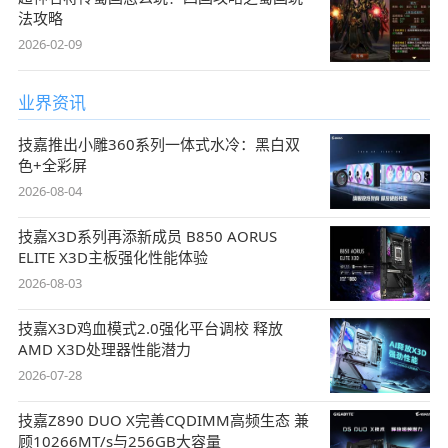
法攻略
2026-02-09
业界资讯
技嘉推出小雕360系列一体式水冷：黑白双
色+全彩屏
2026-08-04
技嘉X3D系列再添新成员 B850 AORUS
ELITE X3D主板强化性能体验
2026-08-03
技嘉X3D鸡血模式2.0强化平台调校 释放
AMD X3D处理器性能潜力
2026-07-28
技嘉Z890 DUO X完善CQDIMM高频生态 兼
顾10266MT/s与256GB大容量