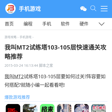
手机游戏
首页
编程
手机
软件
硬件
教程
平面
服务器
游戏攻略
手机游戏
>
>
我叫MT2试练塔103-105层快速通关攻
略推荐
2015-03-24 16:13:44
脚本之家
我叫MT2
试练塔103-105层要如何过关?阵容要如
何搭配?就随小编一起看看吧!
爆款游戏推荐