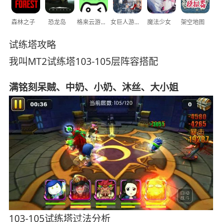
森林之子
恐龙岛
格来云游戏
女巨人游乐场
魔法少女
架空地图
试练塔攻略
我叫MT2试练塔103-105层阵容搭配
满铭刻呆贼、中奶、小奶、沐丝、大小姐
103-105试练塔过法分析