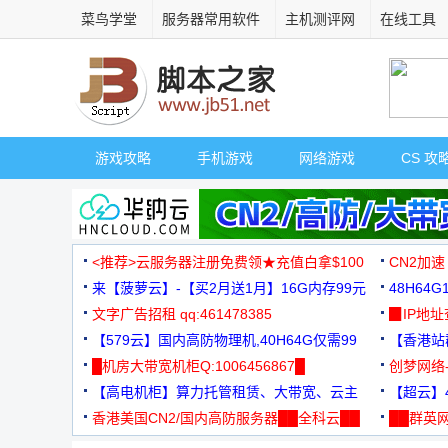
菜鸟学堂
服务器常用软件
主机测评网
在线工具
游戏攻略
手机游戏
网络游戏
CS 攻
<推荐>云服务器注册免费领★充值白拿$100
CN2加速
来【菠萝云】-【买2月送1月】16G内存99元
48H64
文字广告招租 qq:461478385
3000+
▉IP地
【579云】国内高防物理机,40H64G仅需99
【香港站群
元
█机房大带宽机柜Q:1006456867█
创梦网络
【高电机柜】算力托管租赁、大带宽、云主
88元/月
【超云】4
机
香港美国CN2/国内高防服务器██全科云██
██群英网
◆◆◆