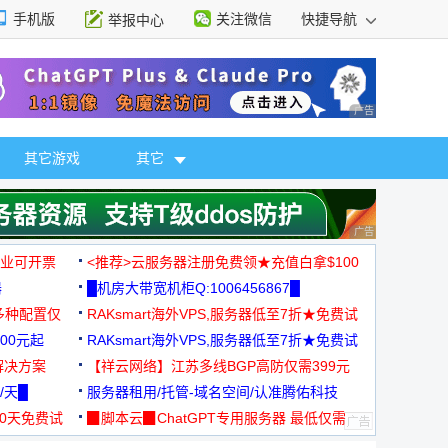
手机版
关注微信
快捷导航
举报中心
性选择
广告 商业广告，理
其它游戏
其它
广告 商业广告，理
，企业可开票
<推荐>云服务器注册免费领★充值白拿$100
器
█机房大带宽机柜Q:1006456867█
多种配置仅
RAKsmart海外VPS,服务器低至7折★免费试
00元起
用★
RAKsmart海外VPS,服务器低至7折★免费试
解决方案
用★
【祥云网络】江苏多线BGP高防仅需399元
/天█
服务器租用/托管-域名空间/认准腾佑科技
30天免费试
▉脚本云▉ChatGPT专用服务器 最低仅需
19元/月