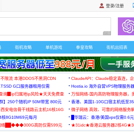
登录/注册
广告 商业广告，理
略
街机攻略
单机游戏
拳皇攻略
街机出招表
 不限流 本港DDOS不黑洞CDN
ClaudeAPI：Claude稳定直连
G1TSSD G口服务器租用仅需
Hostia.io 海外自营VPS物理服务
可免费测试
址查询▉ip归属地ip风险★天天免费查
万恒网络-国内高防物理服务器，
】250个随机IP 50M带宽 800元
99元/月起
香港、美国1-10G口宿主机低至35
-西安电信骨干线路云主机16核16G
微子网络 高效、可靠的网络服务
核8G10M69元每月
█华瑞云：香港/美国vps仅需0.6元
络██◆◆◆300G高防仅需599元
★31idc★香港云服务器2核4G★
用◆