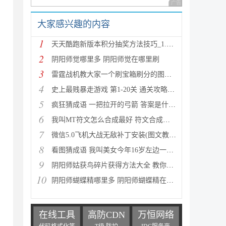
广告 商业广告，理性
大家感兴趣的内容
1
天天酷跑新版本积分抽奖方法技巧_1.0.8.0版新人物新坐
2
阴阳师觉哪里多 阴阳师觉在哪里刷
，
3
雷霆战机教大家一个刷宝箱刷分的图文教程
4
史上最贱暴走游戏 第1-20关 通关攻略(图文详解)
5
疯狂猜成语 一把拉开的弓箭 答案是什么成语
6
我叫MT符文怎么合成最好 符文合成攻略推荐
7
微信5.0飞机大战无敌补丁安装(图文教程) 高分攻略
8
看图猜成语 我叫美女今年16岁左边一个女人 答案是什么
9
阴阳师姑获鸟碎片获得方法大全 教你如何快速获得姑获
10
阴阳师蝴蝶精哪里多 阴阳师蝴蝶精在哪里刷
在线工具
高防CDN
万恒网络