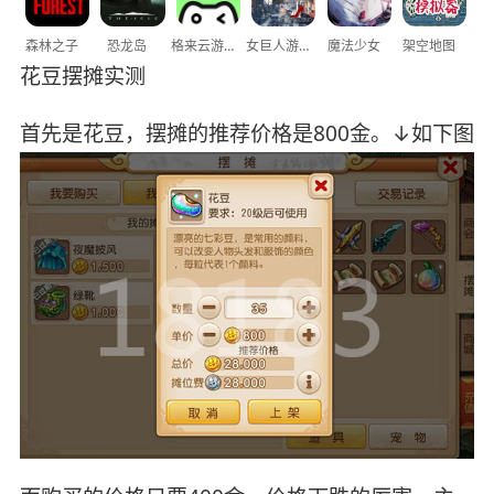
森林之子
恐龙岛
格来云游戏
女巨人游乐场
魔法少女
架空地图
花豆摆摊实测
首先是花豆，摆摊的推荐价格是800金。↓如下图