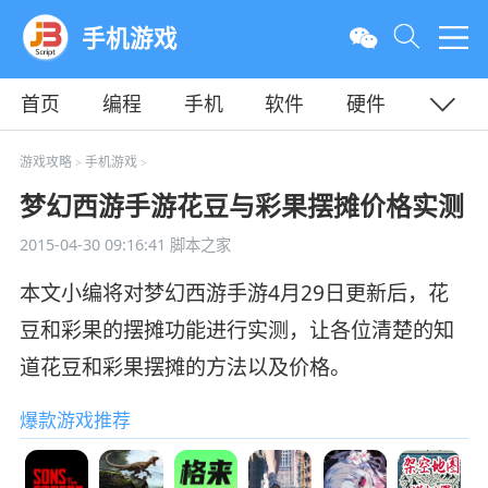
手机游戏
首页
编程
手机
软件
硬件
教程
平面
服务器
游戏攻略
手机游戏
>
>
梦幻西游手游花豆与彩果摆摊价格实测
2015-04-30 09:16:41
脚本之家
本文小编将对梦幻西游手游4月29日更新后，花
豆和彩果的摆摊功能进行实测，让各位清楚的知
道花豆和彩果摆摊的方法以及价格。
爆款游戏推荐