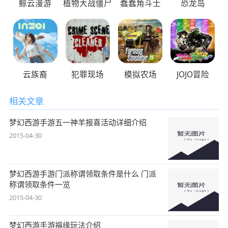
鲸云漫游
植物大战僵尸
蠢蠢角斗士
恐龙岛
云族裔
犯罪现场
模拟农场
JOJO冒险
相关文章
梦幻西游手游五一神羊报喜活动详细介绍
2015-04-30
梦幻西游手游门派称谓领取条件是什么 门派
称谓领取条件一览
2015-04-30
梦幻西游手游福缘玩法介绍