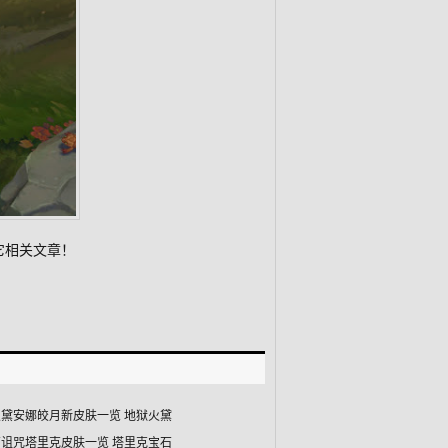
它相关文章！
黛安娜皎月新皮肤一览 地狱火黛
诅咒塔里克皮肤一览 塔里克宝石