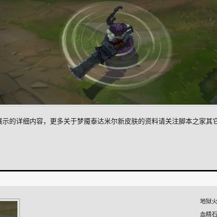
肤展示的详细内容，更多关于梦魇泰达米尔新皮肤的资料请关注脚本之家其
地狱火
血精石